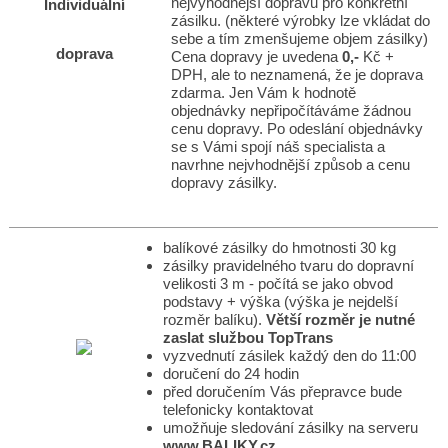
nejvýhodnější dopravu pro konkrétní
Individuální
zásilku. (některé výrobky lze vkládat do
sebe a tím zmenšujeme objem zásilky)
doprava
Cena dopravy je uvedena
0,-
Kč +
DPH, ale to neznamená, že je doprava
zdarma. Jen Vám k hodnotě
objednávky nepřipočítáváme žádnou
cenu dopravy. Po odeslání objednávky
se s Vámi spojí náš specialista a
navrhne nejvhodnější způsob a cenu
dopravy zásilky.
balíkové zásilky do hmotnosti 30 kg
zásilky pravidelného tvaru do dopravní
velikosti 3 m - počítá se jako obvod
podstavy + výška (výška je nejdelší
rozměr balíku).
Větší rozměr je nutné
zaslat službou TopTrans
vyzvednutí zásilek každý den do 11:00
doručení do 24 hodin
před doručením Vás přepravce bude
telefonicky kontaktovat
umožňuje sledování zásilky na serveru
www.BALIKY.cz