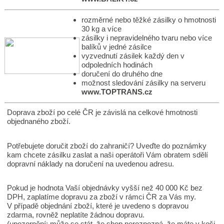
rozměrné nebo těžké zásilky o hmotnosti
30 kg a více
zásilky i nepravidelného tvaru nebo více
balíků v jedné zásilce
vyzvednutí zásilek každý den v
odpoledních hodinách
doručení do druhého dne
možnost sledování zásilky na serveru
www.TOPTRANS.cz
Doprava zboží po celé ČR je závislá na celkové hmotnosti
objednaného zboží.
Potřebujete doručit zboží do zahraničí? Uveďte do poznámky
kam chcete zásilku zaslat a naši operátoři Vám obratem sdělí
dopravní náklady na doručení na uvedenou adresu.
Pokud je hodnota Vaší objednávky vyšší než 40 000 Kč bez
DPH, zaplatíme dopravu za zboží v rámci ČR za Vás my.
V případě objednání zboží, které je uvedeno s dopravou
zdarma, rovněž neplatíte žádnou dopravu.
(upozornění: může se stát, že shop nerozpozná, že máte v koši