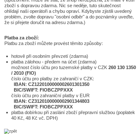
zboží s dopravou zdarma. Nic se neděje, tuto skutečnost
ohlídají naši operátoři a chybu opraví. Kdybyste zjistili uvedený
problém, zvolte dopravu "osobní odběr" a do poznámky uveďte,
že si přejete doručit na adresu zdarma.)
Platba za zboží:
Platbu za zboží můžete provést těmito způsoby:
hotově při osobním převzetí (zdarma)
platba zálohou - předem na účet (zdarma)
možnost číslo účtu pro tuzemské platby v CZK
260 130 1350
/ 2010 (FIO)
číslo účtu pro platby ze zahraničí v CZK:
IBAN: CZ1220100000002601301350
BIC/SWIFT: FIOBCZPPXXX
číslo účtu pro zahraniční platby v EUR
IBAN: CZ3120100000002901344803
BIC/SWIFT: FIOBCZPPXXX
platba dobírkou při zaslání zboží přepravní službou (poplatek
40 Kč, 48 Kč vč. DPH)