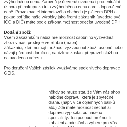
zvýhodněnou cenu. Zároveň je červeně uvedena i procentuální
úspora při nákupu za tuto zvýhodněnou cenu oproti doporučené
ceně. Provozovatel internetového obchodu je plátcem DPH a
pokud pořídíte naše výrobky jako firemí zákazník (uvedete své
IČO a DIČ) máte podle zákona možnost odečíst uvedené DPH.
Dodání zboží:
Všem zákazníkům nabízíme možnost osobního vyzvednutí
zboží v naší prodejně ve Stříbře (mapa).
Zákazníci, kteří nemají možnost vyzvednout zboží osobně nebo
dávají přednost doručení, nabízíme zaslání přepravní službou
na uvedenou adresu.
Pro doručení Vašich zásilek využíváme spolehlivého dopravce
GEIS.
někdy se může stát, že Vám náš shop
nabídne dopravu, která je zbytečně
drahá. (např. více objemných balíků
atd.) Zde máte možnost nechat si
dopravu vypočítat od našeho
specialisty. Ten posoudí možnosti
zabalení a odeslání a vybere pro Vás