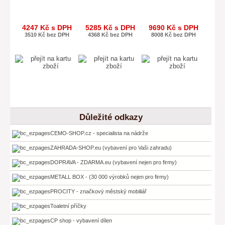
4247 Kč s DPH
5285 Kč s DPH
9690 Kč s DPH
3510 Kč bez DPH
4368 Kč bez DPH
8008 Kč bez DPH
Důležité odkazy
CEMO-SHOP.cz - specialista na nádrže
ZAHRADA-SHOP.eu (vybavení pro Vaši zahradu)
DOPRAVA - ZDARMA.eu (vybavení nejen pro firmy)
METALL BOX - (30 000 výrobků nejen pro firmy)
PROCITY - značkový městský mobiliář
Toaletní příčky
CP shop - vybavení dílen