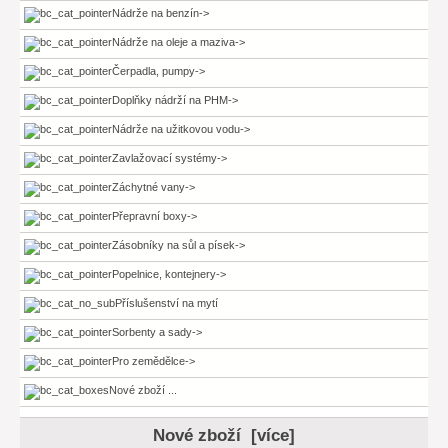
Nádrže na benzín->
Nádrže na oleje a maziva->
Čerpadla, pumpy->
Doplňky nádrží na PHM->
Nádrže na užitkovou vodu->
Zavlažovací systémy->
Záchytné vany->
Přepravní boxy->
Zásobníky na sůl a písek->
Popelnice, kontejnery->
Příslušenství na mytí
Sorbenty a sady->
Pro zemědělce->
Nové zboží ...
Nové zboží [více]