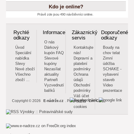
Kdo je online?
Právě zde jsou 490 návštěvníci online.
Rychlé
Informace
Zákaznický
Doporučené
odkazy
servis
odkazy
O nás
Úvod
Dárkový
Kontaktujte
Boudy na
Speciální
kupón FAQ
nás!
chov telat
nabídka
Slevové
Dopravní a
Zimní
Slevy
kupóny
platební
údržba
Nové zboží
Nezasílat
podmínky
SCHAKE -
Všechno
aktuality
Ochrana
vybavení
zboží ...
Partneři
údajů
staveb
Vyzvednutí
Obchodní
Video
balíků
podmínky
prezentace
Váš účet
Použití
Copyright © 2026
E-nádrže.cz
. Powered by
Zen Cart
cookies
index