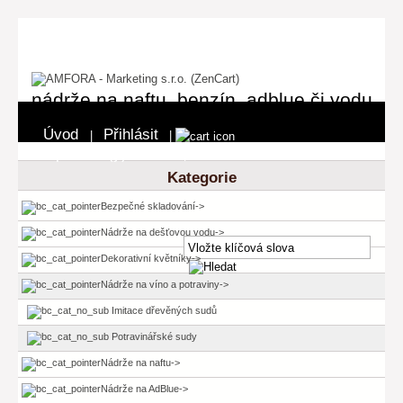
nádrže na naftu, benzín, adblue či vodu
Úvod
Přihlásit
|
|
0 položka(y) - 0 Kč
Pokladna
|
Kategorie
Bezpečné skladování->
Nádrže na dešťovou vodu->
Dekorativní květníky->
Nádrže na víno a potraviny
->
Imitace dřevěných sudů
Potravinářské sudy
Nádrže na naftu->
Nádrže na AdBlue->