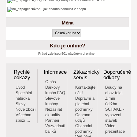
Návod - jak snadno nakoupit v shopu
Měna
Kdo je online?
Právě zde jsou 501 návštěvníci online.
Rychlé
Informace
Zákaznický
Doporučené
odkazy
servis
odkazy
O nás
Úvod
Dárkový
Kontaktujte
Boudy na
Speciální
kupón FAQ
nás!
chov telat
nabídka
Slevové
Dopravní a
Zimní
Slevy
kupóny
platební
údržba
Nové zboží
Nezasílat
podmínky
SCHAKE -
Všechno
aktuality
Ochrana
vybavení
zboží ...
Partneři
údajů
staveb
Vyzvednutí
Obchodní
Video
balíků
podmínky
prezentace
Váš účet