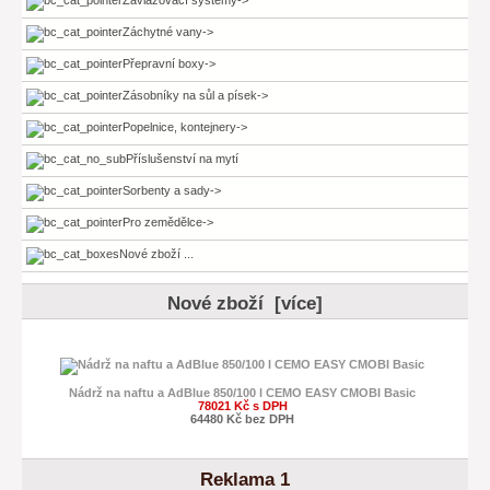
Záchytné vany->
Přepravní boxy->
Zásobníky na sůl a písek->
Popelnice, kontejnery->
Příslušenství na mytí
Sorbenty a sady->
Pro zemědělce->
Nové zboží ...
Nové zboží [více]
Nádrž na naftu a AdBlue 850/100 l CEMO EASY CMOBI Basic
78021 Kč s DPH
64480 Kč bez DPH
Reklama 1