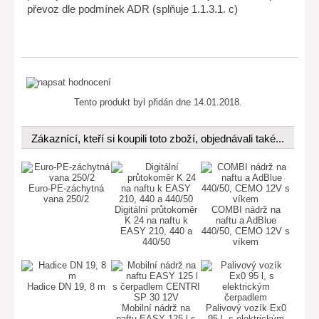
převoz dle podmínek ADR (splňuje 1.1.3.1. c)
Tento produkt byl přidán dne 14.01.2018.
Zákaznící, kteří si koupili toto zboží, objednávali také...
Euro-PE-záchytná
vana 250/2
Digitální průtokoměr
COMBI nádrž na
K 24 na naftu k
naftu a AdBlue
EASY 210, 440 a
440/50, CEMO 12V s
440/50
víkem
Hadice DN 19, 8 m
Mobilní nádrž na
Palivový vozík Ex0
naftu EASY 125 l s
95 l, s elektrickým