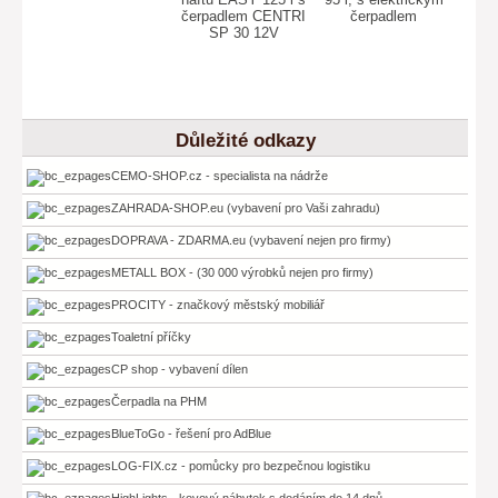
čerpadlem CENTRI
čerpadlem
SP 30 12V
Důležité odkazy
CEMO-SHOP.cz - specialista na nádrže
ZAHRADA-SHOP.eu (vybavení pro Vaši zahradu)
DOPRAVA - ZDARMA.eu (vybavení nejen pro firmy)
METALL BOX - (30 000 výrobků nejen pro firmy)
PROCITY - značkový městský mobiliář
Toaletní příčky
CP shop - vybavení dílen
Čerpadla na PHM
BlueToGo - řešení pro AdBlue
LOG-FIX.cz - pomůcky pro bezpečnou logistiku
HighLights - kovový nábytek s dodáním do 14 dnů