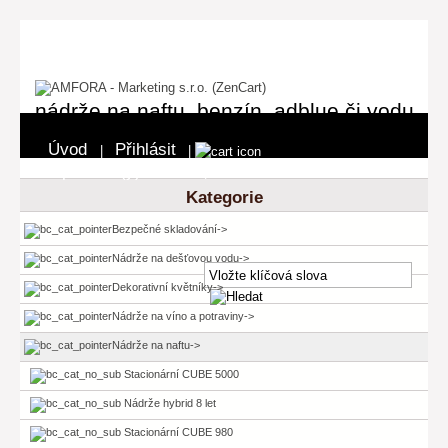
nádrže na naftu, benzín, adblue či vodu
Úvod
Přihlásit
|
|
0 položka(y) - 0 Kč
Pokladna
|
Kategorie
Bezpečné skladování->
Nádrže na dešťovou vodu->
Dekorativní květníky->
Nádrže na víno a potraviny->
Nádrže na naftu
->
Stacionární CUBE 5000
Nádrže hybrid 8 let
Stacionární CUBE 980