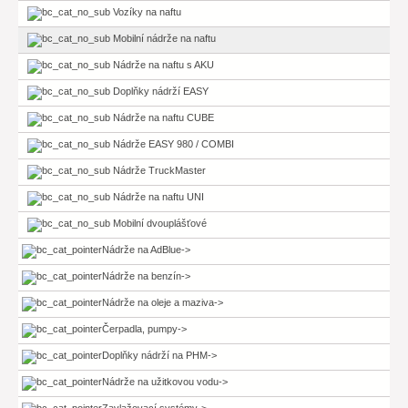
Vozíky na naftu
Mobilní nádrže na naftu
Nádrže na naftu s AKU
Doplňky nádrží EASY
Nádrže na naftu CUBE
Nádrže EASY 980 / COMBI
Nádrže TruckMaster
Nádrže na naftu UNI
Mobilní dvouplášťové
Nádrže na AdBlue->
Nádrže na benzín->
Nádrže na oleje a maziva->
Čerpadla, pumpy->
Doplňky nádrží na PHM->
Nádrže na užitkovou vodu->
Zavlažovací systémy->