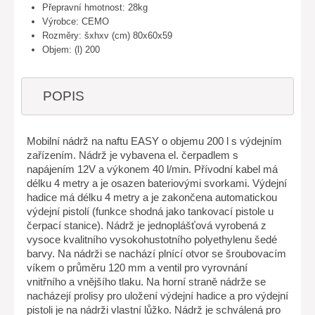
Přepravní hmotnost: 28kg
Výrobce: CEMO
Rozměry: šxhxv (cm) 80x60x59
Objem: (l) 200
POPIS
Mobilní nádrž na naftu EASY o objemu 200 l s výdejním
zařízením. Nádrž je vybavena el. čerpadlem s
napájením 12V a výkonem 40 l/min. Přívodní kabel má
délku 4 metry a je osazen bateriovými svorkami. Výdejní
hadice má délku 4 metry a je zakončena automatickou
výdejní pistolí (funkce shodná jako tankovací pistole u
čerpací stanice). Nádrž je jednoplášťová vyrobená z
vysoce kvalitního vysokohustotního polyethylenu šedé
barvy. Na nádrži se nachází plnící otvor se šroubovacím
víkem o průměru 120 mm a ventil pro vyrovnání
vnitřního a vnějšího tlaku. Na horní straně nádrže se
nacházejí prolisy pro uložení výdejní hadice a pro výdejní
pistoli je na nádrži vlastní lůžko. Nádrž je schválená pro