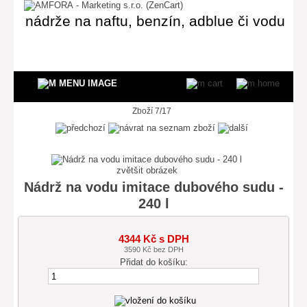
nádrže na naftu, benzín, adblue či vodu
Zboží 7/17
zvětšit obrázek
Nádrž na vodu imitace dubového sudu -
240 l
4344 Kč s DPH
3590 Kč bez DPH
Přidat do košíku: