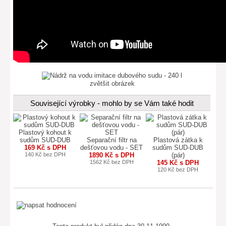
zvětšit obrázek
Související výrobky - mohlo by se Vám také hodit
Plastový kohout k
sudům SUD-DUB
Separační filtr na
Plastová zátka k
169 Kč s DPH
dešťovou vodu - SET
sudům SUD-DUB
140 Kč bez DPH
1890 Kč s DPH
(pár)
1562 Kč bez DPH
145 Kč s DPH
120 Kč bez DPH