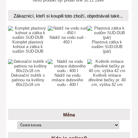
Tento produkt byl přidán dne 30.11.1999.
Zákaznící, kteří si koupili toto zboží, objednávali také...
Nádrž na vodu sud -
Komplet plastový
450 l
Plastová zátka k
kohout a zátka k
sudům SUD-DUB
sudům SUD-DUB
(pár)
Dekorační truhlík s
Nádrž na vodu
Květník imitace
patinou na květiny
imitace dubového
dřevěné bečky pr. 40
80x22x18 cm
sudu - 400 l
cm, výška 42 cm
Měna