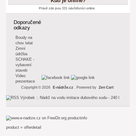
Kdo je online?
Právě zde jsou 331 návštěvníci online.
Doporučené
odkazy
Boudy na
chov telat
Zimní
údržba
SCHAKE -
vybavení
staveb
Video
prezentace
Copyright © 2026
E-nádrže.cz
. Powered by
Zen Cart
productinfo
product = offerdetail