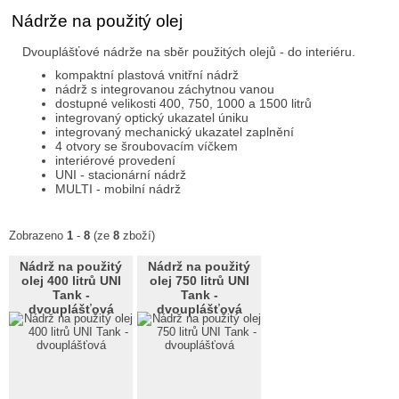
Nádrže na použitý olej
Dvouplášťové nádrže na sběr použitých olejů - do interiéru.
kompaktní plastová vnitřní nádrž
nádrž s integrovanou záchytnou vanou
dostupné velikosti 400, 750, 1000 a 1500 litrů
integrovaný optický ukazatel úniku
integrovaný mechanický ukazatel zaplnění
4 otvory se šroubovacím víčkem
interiérové provedení
UNI - stacionární nádrž
MULTI - mobilní nádrž
Zobrazeno
1
-
8
(ze
8
zboží)
Nádrž na použitý
Nádrž na použitý
olej 400 litrů UNI
olej 750 litrů UNI
Tank -
Tank -
dvouplášťová
dvouplášťová