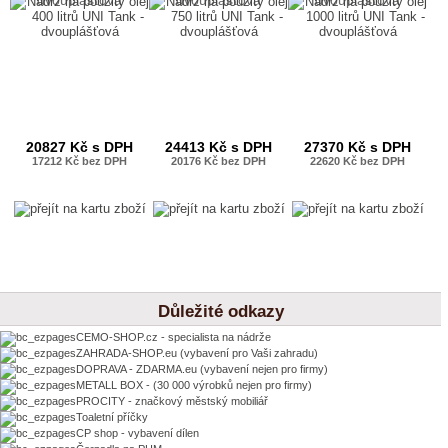
dvouplášťová
dvouplášťová
dvouplášťová
20827 Kč s DPH
24413 Kč s DPH
27370 Kč s DPH
17212 Kč bez DPH
20176 Kč bez DPH
22620 Kč bez DPH
Důležité odkazy
CEMO-SHOP.cz - specialista na nádrže
ZAHRADA-SHOP.eu (vybavení pro Vaši zahradu)
DOPRAVA - ZDARMA.eu (vybavení nejen pro firmy)
METALL BOX - (30 000 výrobků nejen pro firmy)
PROCITY - značkový městský mobiliář
Toaletní příčky
CP shop - vybavení dílen