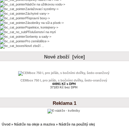
Nádrže na užitkovou vodu->
Zavlažovací systémy->
Záchytné vany->
Přepravní boxy->
Zásobníky na sůl a písek->
Popelnice, kontejnery->
Příslušenství na mytí
Sorbenty a sady->
Pro zemědělce->
Nové zboží ...
Nové zboží [více]
CEMbox 750 l, pro jeřáb, s bočními dvířky, šedo-oranžový
44991 Kč s DPH
37183 Kč bez DPH
Reklama 1
Úvod
»
Nádrže na oleje a maziva
» Nádrže na použitý olej