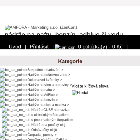
nádrže na naftu, benzín, adblue či vodu
Úvod
Přihlásit
0 položka(y) - 0 Kč
|
|
|
Pokladna
Kategorie
Bezpečné skladování->
Nádrže na dešťovou vodu->
Dekorativní květníky->
Nádrže na víno a potraviny->
Nádrže na naftu->
Nádrže na AdBlue->
Nádrže na benzín->
Nádrže na oleje a maziva
->
Nádrže CUBE na maziva
s elektrickým čerpadlem
s pneumatickým čerpadlem
Nádrže na použitý olej
Odsávačky olejů
Čerpadla, pumpy->
Doplňky nádrží na PHM->