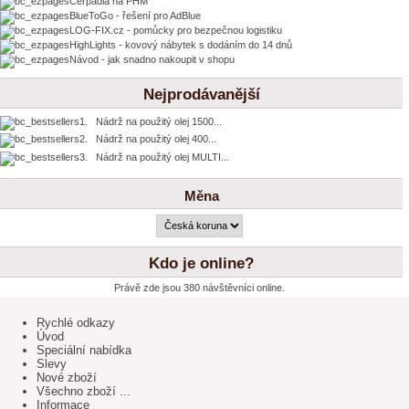
Čerpadla na PHM
BlueToGo - řešení pro AdBlue
LOG-FIX.cz - pomůcky pro bezpečnou logistiku
HighLights - kovový nábytek s dodáním do 14 dnů
Návod - jak snadno nakoupit v shopu
Nejprodávanější
1. Nádrž na použitý olej 1500...
2. Nádrž na použitý olej 400...
3. Nádrž na použitý olej MULTI...
Měna
Kdo je online?
Právě zde jsou 380 návštěvníci online.
Rychlé odkazy
Úvod
Speciální nabídka
Slevy
Nové zboží
Všechno zboží ...
Informace