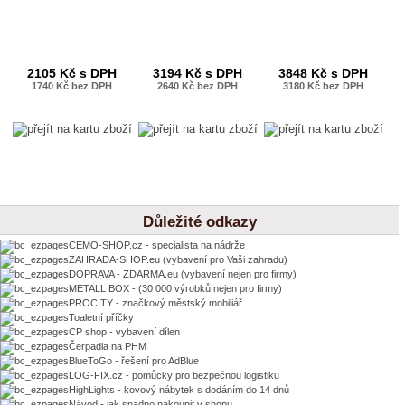
2105 Kč s DPH
3194 Kč s DPH
3848 Kč s DPH
1740 Kč bez DPH
2640 Kč bez DPH
3180 Kč bez DPH
Důležité odkazy
CEMO-SHOP.cz - specialista na nádrže
ZAHRADA-SHOP.eu (vybavení pro Vaši zahradu)
DOPRAVA - ZDARMA.eu (vybavení nejen pro firmy)
METALL BOX - (30 000 výrobků nejen pro firmy)
PROCITY - značkový městský mobiliář
Toaletní příčky
CP shop - vybavení dílen
Čerpadla na PHM
BlueToGo - řešení pro AdBlue
LOG-FIX.cz - pomůcky pro bezpečnou logistiku
HighLights - kovový nábytek s dodáním do 14 dnů
Návod - jak snadno nakoupit v shopu