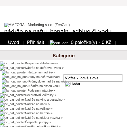
nádrže na naftu, benzín, adblue či vodu
Úvod
Přihlásit
0 položka(y) - 0 Kč
|
|
|
Pokladna
Kategorie
Bezpečné skladování->
Nádrže na dešťovou vodu
->
Nadzemní nádrže->
Sudy na dešťovou vodu
Průmyslové nádrže na vodu
Nádrže na pitnou vodu
Podzemní nádrže->
Dekorativní květníky->
Nádrže na víno a potraviny->
Nádrže na naftu->
Nádrže na AdBlue->
Nádrže na benzín->
Nádrže na oleje a maziva->
Čerpadla, pumpy->
Doplňky nádrží na PHM->