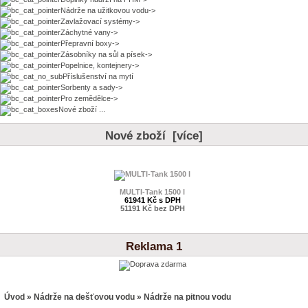
Nádrže na užitkovou vodu->
Zavlažovací systémy->
Záchytné vany->
Přepravní boxy->
Zásobníky na sůl a písek->
Popelnice, kontejnery->
Příslušenství na mytí
Sorbenty a sady->
Pro zemědělce->
Nové zboží ...
Nové zboží [více]
MULTI-Tank 1500 l
61941 Kč s DPH
51191 Kč bez DPH
Reklama 1
Úvod
»
Nádrže na dešťovou vodu
» Nádrže na pitnou vodu