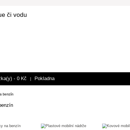
ue či vodu
žka(y) - 0 Kč
Pokladna
|
a benzín
benzín