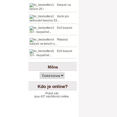
1. Kanystr na
benzín 25 l
2. Vozík pro
tankování benzínu 53...
3. Ex0 kanystr
20 l - bezpečné...
4. Plastový
kanystr na benzín s...
5. Ex0 kanystr
10 l - bezpečné...
Měna
Kdo je online?
Právě zde
jsou 427 návštěvníci online.