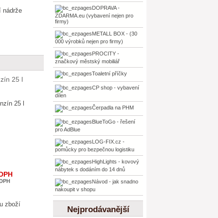
DOPRAVA -
í nádrže
ZDARMA.eu (vybavení nejen pro
firmy)
METALL BOX - (30
000 výrobků nejen pro firmy)
PROCITY -
značkový městský mobiliář
Toaletní příčky
zín 25 l
CP shop - vybavení
dílen
Čerpadla na PHM
BlueToGo - řešení
pro AdBlue
LOG-FIX.cz -
pomůcky pro bezpečnou logistiku
HighLights - kovový
nábytek s dodáním do 14 dnů
 DPH
 DPH
Návod - jak snadno
nakoupit v shopu
Nejprodávanější