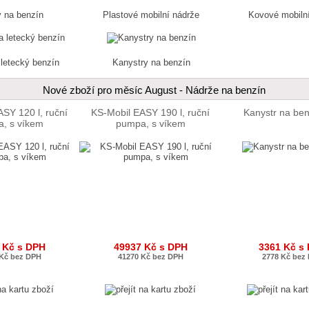
 na benzín
Plastové mobilní nádrže
Kovové mobiln
 letecký benzín
Kanystry na benzín
Nové zboží pro měsíc August - Nádrže na benzín
SY 120 l, ruční
KS-Mobil EASY 190 l, ruční
Kanystr na ben
, s víkem
pumpa, s víkem
 Kč s DPH
49937 Kč s DPH
3361 Kč s
 Kč bez DPH
41270 Kč bez DPH
2778 Kč bez