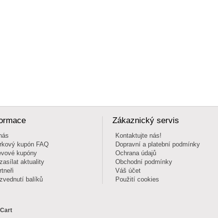
formace
Zákaznický servis
nás
Kontaktujte nás!
rkový kupón FAQ
Dopravní a platební podmínky
evové kupóny
Ochrana údajů
zasílat aktuality
Obchodní podmínky
rtneři
Váš účet
zvednutí balíků
Použití cookies
 Cart