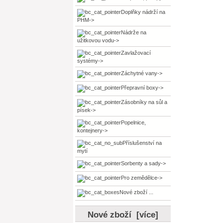
Doplňky nádrží na
PHM->
Nádrže na
užitkovou vodu->
Zavlažovací
systémy->
Záchytné vany->
Přepravní boxy->
Zásobníky na sůl a
písek->
Popelnice,
kontejnery->
Příslušenství na
mytí
Sorbenty a sady->
Pro zemědělce->
Nové zboží ...
Nové zboží [více]