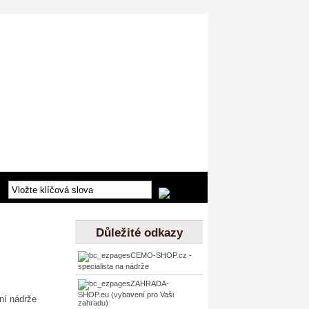
Důležité odkazy
CEMO-SHOP.cz -
specialista na nádrže
ZAHRADA-
SHOP.eu (vybavení pro Vaši
zahradu)