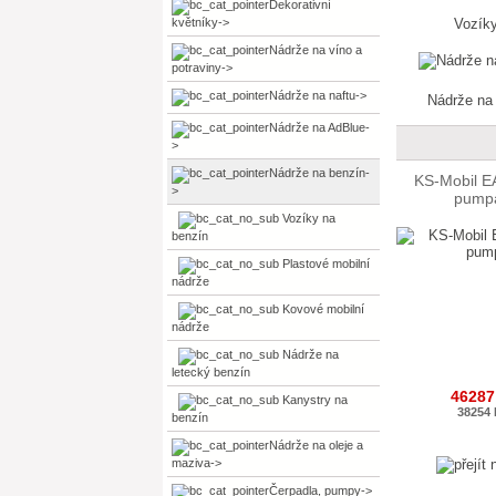
Dekorativní
květníky->
Vozíky
Nádrže na víno a
potraviny->
Nádrže na naftu->
Nádrže na
Nádrže na AdBlue-
>
Nádrže na benzín
-
KS-Mobil EA
>
pumpa
Vozíky na
benzín
Plastové mobilní
nádrže
Kovové mobilní
nádrže
Nádrže na
letecký benzín
46287
Kanystry na
38254
benzín
Nádrže na oleje a
maziva->
Čerpadla, pumpy->