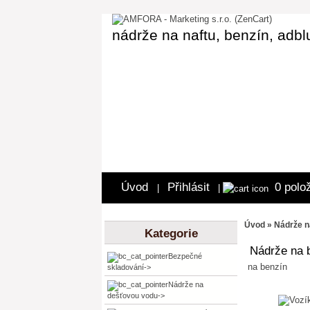
nádrže na naftu, benzín, adbl
Úvod
Přihlásit
0 polo
|
|
Úvod
» Nádrže n
Kategorie
Nádrže na 
Bezpečné
na benzín
skladování->
Nádrže na
dešťovou vodu->