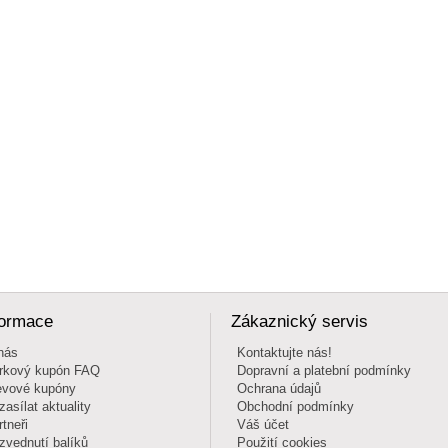
formace
Zákaznický servis
nás
Kontaktujte nás!
rkový kupón FAQ
Dopravní a platební podmínky
evové kupóny
Ochrana údajů
zasílat aktuality
Obchodní podmínky
rtneři
Váš účet
zvednutí balíků
Použití cookies