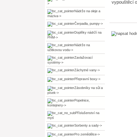
vypouštěcí 
>
Nádrže na oleje a
maziva->
Čerpadla, pumpy->
Doplňky nádrží na
PHM->
Nádrže na
užitkovou vodu->
Zavlažovací
systémy->
Záchytné vany->
Přepravní boxy->
Zásobníky na sůl a
písek->
Popelnice,
kontejnery->
Příslušenství na
mytí
Sorbenty a sady->
Pro zemědělce->