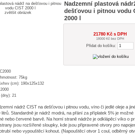
Nadzemní plastová nádr
dešťovou i pitnou vodu 
zvětšit obrázek
2000 l
21780 Kč s DPH
18000 Kč bez DPH
Přidat do košíku:
-C2000
 hmotnost: 75kg
xhxv (cm): 190x125x132
 2000
(dny): 21
zemní nádrž CIST na dešťovou i pitnou vodu, víno či jedlé oleje a jin
litrů. Standardně je nádrž modrá, na přání za příplatek 5% je možné 
né nebo červené barvě. Na horní straně nádrže je odklápěcí víko o 
strany jsou rozšířené sloupky, kde jsou připravené otvory pro napojen
trubí nebo vypouštěcí kohout. (Napouštěcí otvor 1 coul, odběrný otv