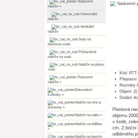
Nadzemní
nádrže
->
Univerzální
nádrže
Vertikální
nádrže
Sudy na
dešťovou vodu
Průmyslové
nádrže na vodu
Nádrže na pitnou
vodu
Kód: RTT
Podzemní
Přepravní
nádrže->
Rozměry š
Dekorativní
Objem: (l)
květníky->
Dodání do 
Nádrže na víno a
potraviny->
Plastová nad
objemu 2000 
Nádrže na naftu->
v šedé, zele
Nádrže na AdBlue-
cm. Z boční 
>
odběrného po
Nádrže na benzín-