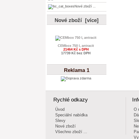
Nové zboží ...
Nové zboží [více]
CEMbox 750 l, antracit
21464 Kč s DPH
17739 Kč bez DPH
Reklama 1
Rychlé odkazy
In
Úvod
O 
Speciální nabídka
Dá
Slevy
Sl
Nové zboží
Ne
Všechno zboží ...
Pa
Vy