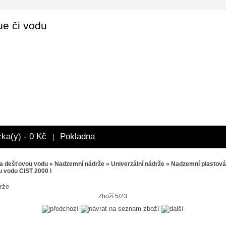
ue či vodu
žka(y) - 0 Kč
Pokladna
|
a dešťovou vodu
»
Nadzemní nádrže
»
Univerzální nádrže
» Nadzemní plastová
u vodu CIST 2000 l
rže
Zboží 5/23