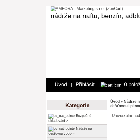
nádrže na naftu, benzín, adbl
Úvod
Přihlásit
0 polo
|
|
Úvod
»
Nádrže n
Kategorie
dešťovou i pitno
Univerzální nád
Bezpečné
skladování->
Nádrže na
dešťovou vodu
->