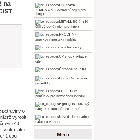
ž na
DOPRAVA -
CIST
ZDARMA.eu (vybavení nejen pro
firmy)
METALL BOX - (30
000 výrobků nejen pro firmy)
PROCITY -
značkový městský mobiliář
Toaletní příčky
CP shop - vybavení
dílen
Čerpadla na PHM
BlueToGo - řešení
pro AdBlue
LOG-FIX.cz -
pomůcky pro bezpečnou logistiku
HighLights - kovový
nábytek s dodáním do 14 dnů
é potraviny o
nádrž vyrobit
Návod - jak snadno
nakoupit v shopu
průměru 40
í vtoku tak i
Měna
or 1 coul,