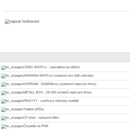
CEMO-SHOP.cz - specialista na nádrže
ZAHRADA-SHOP.eu (vybavení pro Vaši zahradu)
DOPRAVA - ZDARMA.eu (vybavení nejen pro firmy)
METALL BOX - (30 000 výrobků nejen pro firmy)
PROCITY - značkový městský mobiliář
Toaletní příčky
CP shop - vybavení dílen
Čerpadla na PHM