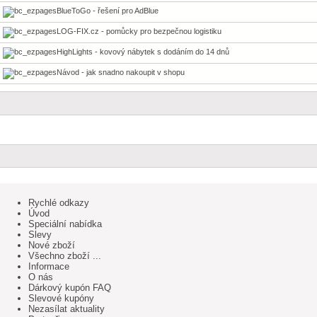
BlueToGo - řešení pro AdBlue
LOG-FIX.cz - pomůcky pro bezpečnou logistiku
HighLights - kovový nábytek s dodáním do 14 dnů
Návod - jak snadno nakoupit v shopu
Rychlé odkazy
Úvod
Speciální nabídka
Slevy
Nové zboží
Všechno zboží ...
Informace
O nás
Dárkový kupón FAQ
Slevové kupóny
Nezasílat aktuality