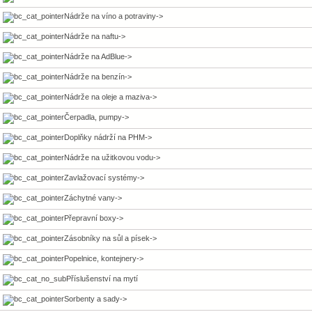
Nádrže na víno a potraviny->
Nádrže na naftu->
Nádrže na AdBlue->
Nádrže na benzín->
Nádrže na oleje a maziva->
Čerpadla, pumpy->
Doplňky nádrží na PHM->
Nádrže na užitkovou vodu->
Zavlažovací systémy->
Záchytné vany->
Přepravní boxy->
Zásobníky na sůl a písek->
Popelnice, kontejnery->
Příslušenství na mytí
Sorbenty a sady->