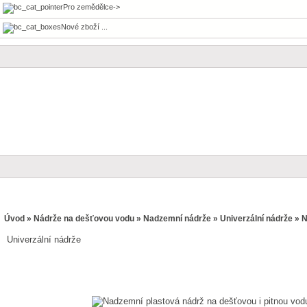
Pro zemědělce->
Nové zboží ...
Úvod
»
Nádrže na dešťovou vodu
»
Nadzemní nádrže
»
Univerzální nádrže
» N
Univerzální nádrže