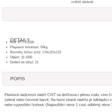
zvětšit obrázek
DETAILY
Kód: RTT-C1500
Přepravní hmotnost: 50kg
Rozměry šxhxv (cm): 170x115x122
Objem: (l) 1500
Dodání do (dny): 21
POPIS
Plastová nadzemní nádrž CIST na dešťovou i pitnou vodu, víno či j
zelené nebo červené barvě. Na horní straně nádrže je odklápěcí ví
nebo vypouštěcí kohout. (Napouštěcí otvor 1 coul, odběrný otvor