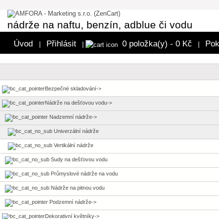
nádrže na naftu, benzín, adblue či vodu
Úvod
Přihlásit
0 položka(y) - 0 Kč
Pok
|
|
|
Bezpečné skladování->
Nádrže na dešťovou vodu
->
Nadzemní nádrže
->
Univerzální nádrže
Vertikální nádrže
Sudy na dešťovou vodu
Průmyslové nádrže na vodu
Nádrže na pitnou vodu
Podzemní nádrže->
Dekorativní květníky->