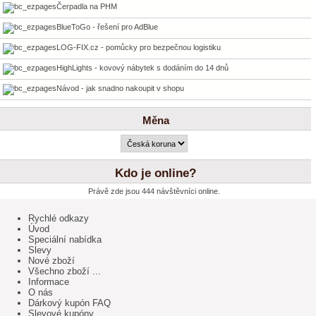
Čerpadla na PHM
BlueToGo - řešení pro AdBlue
LOG-FIX.cz - pomůcky pro bezpečnou logistiku
HighLights - kovový nábytek s dodáním do 14 dnů
Návod - jak snadno nakoupit v shopu
Měna
Kdo je online?
Právě zde jsou 444 návštěvníci online.
Rychlé odkazy
Úvod
Speciální nabídka
Slevy
Nové zboží
Všechno zboží ...
Informace
O nás
Dárkový kupón FAQ
Slevové kupóny