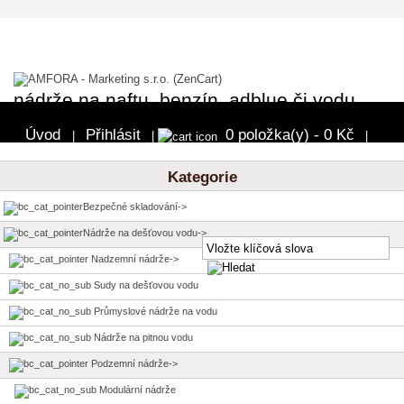
nádrže na naftu, benzín, adblue či vodu
Úvod
Přihlásit
0 položka(y) - 0 Kč
|
|
|
Pokladna
Kategorie
Bezpečné skladování->
Nádrže na dešťovou vodu
->
Nadzemní nádrže->
Sudy na dešťovou vodu
Průmyslové nádrže na vodu
Nádrže na pitnou vodu
Podzemní nádrže
->
Modulární nádrže