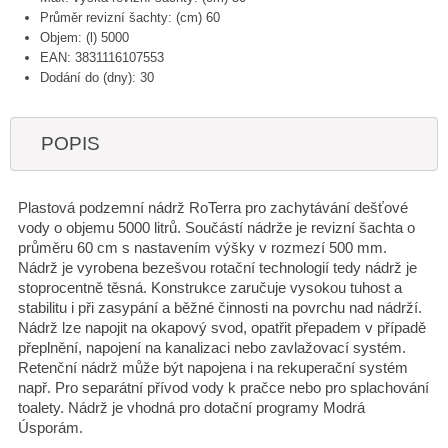
Průměr revizní šachty: (cm) 60
Objem: (l) 5000
EAN: 3831116107553
Dodání do (dny): 30
POPIS
Plastová podzemní nádrž RoTerra pro zachytávání dešťové
vody o objemu 5000 litrů. Součástí nádrže je revizní šachta o
průměru 60 cm s nastavením výšky v rozmezí 500 mm.
Nádrž je vyrobena bezešvou rotační technologií tedy nádrž je
stoprocentně těsná. Konstrukce zaručuje vysokou tuhost a
stabilitu i při zasypání a běžné činnosti na povrchu nad nádrží.
Nádrž lze napojit na okapový svod, opatřit přepadem v případě
přeplnění, napojení na kanalizaci nebo zavlažovací systém.
Retenční nádrž může být napojena i na rekuperační systém
např. Pro separátní přívod vody k pračce nebo pro splachování
toalety. Nádrž je vhodná pro dotační programy Modrá
Úsporám.