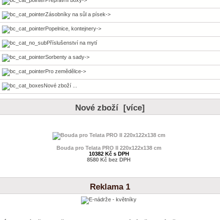
Zásobníky na sůl a písek->
Popelnice, kontejnery->
Příslušenství na mytí
Sorbenty a sady->
Pro zemědělce->
Nové zboží ...
Nové zboží [více]
Bouda pro Telata PRO II 220x122x138 cm
10382 Kč s DPH
8580 Kč bez DPH
Reklama 1