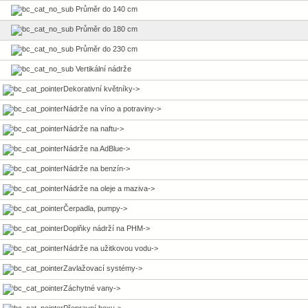
Průměr do 140 cm
Průměr do 180 cm
Průměr do 230 cm
Vertikální nádrže
Dekorativní květníky->
Nádrže na víno a potraviny->
Nádrže na naftu->
Nádrže na AdBlue->
Nádrže na benzín->
Nádrže na oleje a maziva->
Čerpadla, pumpy->
Doplňky nádrží na PHM->
Nádrže na užitkovou vodu->
Zavlažovací systémy->
Záchytné vany->
Přepravní boxy->