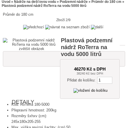
Úvod
»
Nádrže na dešťovou vodu
»
Podzemní nádrže
»
Průměr do 180 cm
»
Plastová podzemní nádrž RoTerra na vodu 5000 litrů
Průměr do 180 cm
Zboží 2/9
Plastová podzemní
nádrž RoTerra na
zvětšit obrázek
vodu 5000 litrů
46270 Kč s DPH
38240 Kč bez DPH
Přidat do košíku:
DETAILY
Kód: RoTerra 180-5000
Přepravní hmotnost: 200kg
Rozměry šxhxv (cm):
245x180x205-255
Max. výška revizní šachty: (cm) 50