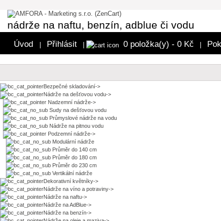
nádrže na naftu, benzín, adblue či vodu
Úvod
Přihlásit
0 položka(y) - 0 Kč
Pok
|
|
|
Bezpečné skladování->
Nádrže na dešťovou vodu
->
Nadzemní nádrže->
Sudy na dešťovou vodu
Průmyslové nádrže na vodu
Nádrže na pitnou vodu
Podzemní nádrže
->
Modulární nádrže
Průměr do 140 cm
Průměr do 180 cm
Průměr do 230 cm
Vertikální nádrže
Dekorativní květníky->
Nádrže na víno a potraviny->
Nádrže na naftu->
Nádrže na AdBlue->
Nádrže na benzín->
Nádrže na oleje a maziva->