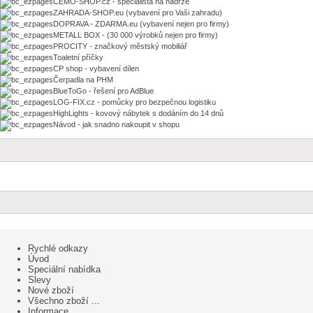
CEMO-SHOP.cz - specialista na nádrže
ZAHRADA-SHOP.eu (vybavení pro Vaši zahradu)
DOPRAVA - ZDARMA.eu (vybavení nejen pro firmy)
METALL BOX - (30 000 výrobků nejen pro firmy)
PROCITY - značkový městský mobiliář
Toaletní příčky
CP shop - vybavení dílen
Čerpadla na PHM
BlueToGo - řešení pro AdBlue
LOG-FIX.cz - pomůcky pro bezpečnou logistiku
HighLights - kovový nábytek s dodáním do 14 dnů
Návod - jak snadno nakoupit v shopu
Rychlé odkazy
Úvod
Speciální nabídka
Slevy
Nové zboží
Všechno zboží ...
Informace