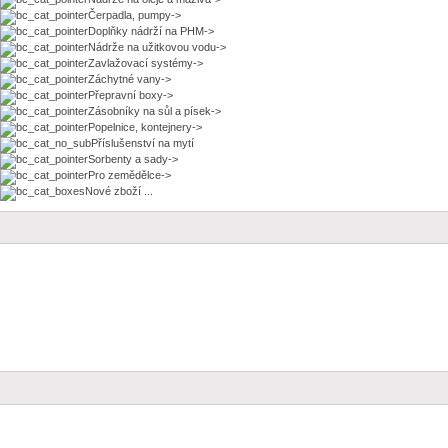
Čerpadla, pumpy->
Doplňky nádrží na PHM->
Nádrže na užitkovou vodu->
Zavlažovací systémy->
Záchytné vany->
Přepravní boxy->
Zásobníky na sůl a písek->
Popelnice, kontejnery->
Příslušenství na mytí
Sorbenty a sady->
Pro zemědělce->
Nové zboží ...