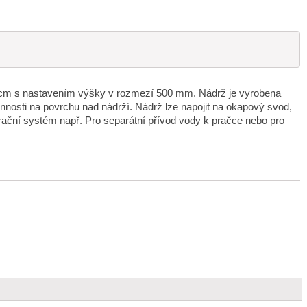
60 cm s nastavením výšky v rozmezí 500 mm. Nádrž je vyrobena
innosti na povrchu nad nádrží. Nádrž lze napojit na okapový svod,
rační systém např. Pro separátní přívod vody k pračce nebo pro