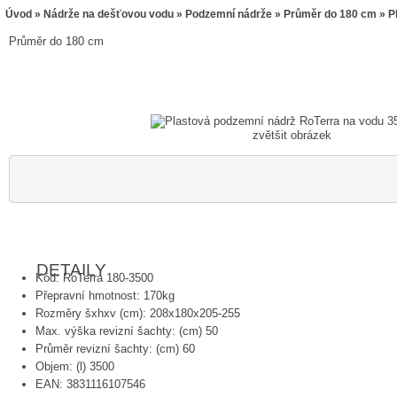
Úvod
»
Nádrže na dešťovou vodu
»
Podzemní nádrže
»
Průměr do 180 cm
» P
Průměr do 180 cm
zvětšit obrázek
DETAILY
Kód: RoTerra 180-3500
Přepravní hmotnost: 170kg
Rozměry šxhxv (cm): 208x180x205-255
Max. výška revizní šachty: (cm) 50
Průměr revizní šachty: (cm) 60
Objem: (l) 3500
EAN: 3831116107546