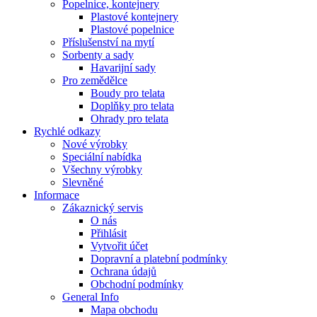
Popelnice, kontejnery
Plastové kontejnery
Plastové popelnice
Příslušenství na mytí
Sorbenty a sady
Havarijní sady
Pro zemědělce
Boudy pro telata
Doplňky pro telata
Ohrady pro telata
Rychlé odkazy
Nové výrobky
Speciální nabídka
Všechny výrobky
Slevněné
Informace
Zákaznický servis
O nás
Přihlásit
Vytvořit účet
Dopravní a platební podmínky
Ochrana údajů
Obchodní podmínky
General Info
Mapa obchodu