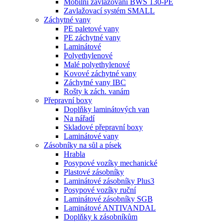
Mobilní zavlažování BWS 130-PE
Zavlažovací systém SMALL
Záchytné vany
PE paletové vany
PE záchytné vany
Laminátové
Polyethylenové
Malé polyethylenové
Kovové záchytné vany
Záchytné vany IBC
Rošty k zách. vanám
Přepravní boxy
Doplňky laminátových van
Na nářadí
Skladové přepravní boxy
Laminátové vany
Zásobníky na sůl a písek
Hrabla
Posypové vozíky mechanické
Plastové zásobníky
Laminátové zásobníky Plus3
Posypové vozíky ruční
Laminátové zásobníky SGB
Laminátové ANTIVANDAL
Doplňky k zásobníkům