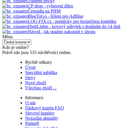
Toaletní příčky
CP shop - vybavení dílen
Čerpadla na PHM
BlueToGo - řešení pro AdBlue
LOG-FIX.cz - pomůcky pro bezpečnou logistiku
HighLights - kovový nábytek s dodáním do 14 dnů
Návod - jak snadno nakoupit v shopu
Měna
Kdo je online?
Právě zde jsou 535 návštěvníci online.
Rychlé odkazy
Úvod
Speciální nabídka
Slevy
Nové zboží
Všechno zboží ...
Informace
O nás
Dárkový kupón FAQ
Slevové kupóny
Nezasílat aktuality
Partneři