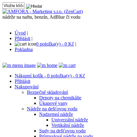
nádrže na naftu, benzín, AdBlue či vodu
Úvod
|
Přihlásit
|
0 položka(y) - 0 Kč
|
Pokladna
Nákupní košík - 0 položka(y) - 0 Kč
Přihlásit
Nakupování
Bezpečné skladování
Depoty na chemikálie
Úkapové vany
Nádrže na dešťovou vodu
Nadzemní nádrže
Univerzální nádrže
Vertikální nádrže
Sudy na dešťovou vodu
Průmyslové nádrže na vodu