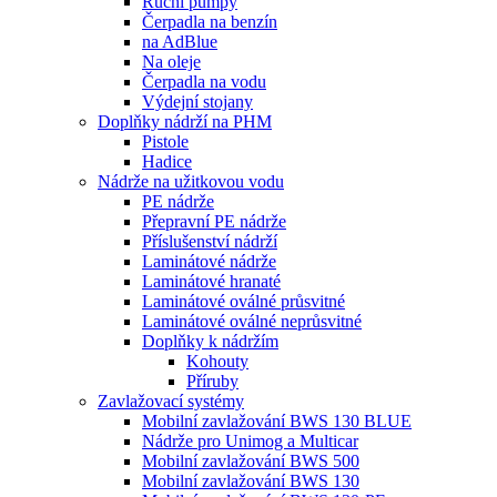
Ruční pumpy
Čerpadla na benzín
na AdBlue
Na oleje
Čerpadla na vodu
Výdejní stojany
Doplňky nádrží na PHM
Pistole
Hadice
Nádrže na užitkovou vodu
PE nádrže
Přepravní PE nádrže
Příslušenství nádrží
Laminátové nádrže
Laminátové hranaté
Laminátové oválné průsvitné
Laminátové oválné neprůsvitné
Doplňky k nádržím
Kohouty
Příruby
Zavlažovací systémy
Mobilní zavlažování BWS 130 BLUE
Nádrže pro Unimog a Multicar
Mobilní zavlažování BWS 500
Mobilní zavlažování BWS 130