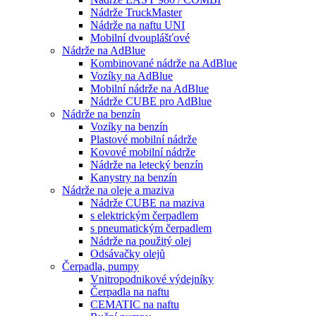
Nádrže TruckMaster
Nádrže na naftu UNI
Mobilní dvouplášťové
Nádrže na AdBlue
Kombinované nádrže na AdBlue
Vozíky na AdBlue
Mobilní nádrže na AdBlue
Nádrže CUBE pro AdBlue
Nádrže na benzín
Vozíky na benzín
Plastové mobilní nádrže
Kovové mobilní nádrže
Nádrže na letecký benzín
Kanystry na benzín
Nádrže na oleje a maziva
Nádrže CUBE na maziva
s elektrickým čerpadlem
s pneumatickým čerpadlem
Nádrže na použitý olej
Odsávačky olejů
Čerpadla, pumpy
Vnitropodnikové výdejníky
Čerpadla na naftu
CEMATIC na naftu