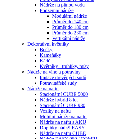
Nádrže na pitnou vodu
Podzemní nádrže
Modulární nádrže
Průměr do 140 cm
Průměr do 180 cm
Průměr do 230 cm
Vertikální nádrže
Dekorativní květníky
Bečky
Kameňáky
Kádě
Květníky - truhlíky, mísy
Nádrže na víno a potraviny
Imitace dřevěných sudů
Potravinářské sudy
Nádrže na naftu
Stacionární CUBE 5000
Nádrže hybrid 8 let
Stacionární CUBE 980
Vozíky na naftu
Mobilní nádrže na naftu
Nádrže na naftu s AKU
Doplňky nádrží EASY
Nádrže na naftu CUBE
Nádrže EASY 980 / COMBI