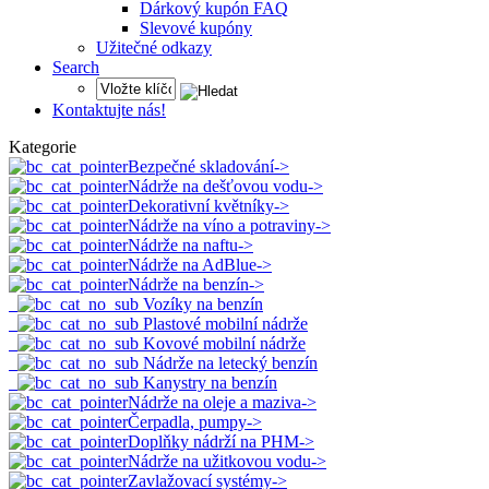
Dárkový kupón FAQ
Slevové kupóny
Užitečné odkazy
Search
Kontaktujte nás!
Kategorie
Bezpečné skladování->
Nádrže na dešťovou vodu->
Dekorativní květníky->
Nádrže na víno a potraviny->
Nádrže na naftu->
Nádrže na AdBlue->
Nádrže na benzín
->
Vozíky na benzín
Plastové mobilní nádrže
Kovové mobilní nádrže
Nádrže na letecký benzín
Kanystry na benzín
Nádrže na oleje a maziva->
Čerpadla, pumpy->
Doplňky nádrží na PHM->
Nádrže na užitkovou vodu->
Zavlažovací systémy->