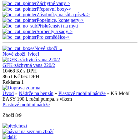
Záchytné vany->
Přepravní boxy->
Zásobníky na sůl a písek->
Popelnice, kontejnery->
Příslušenství na mytí
Sorbenty a sady->
Pro zemědělce->
Nové zboží ...
Nové zboží [více]
GFK-záchytná vana 220/2
10468 Kč s DPH
8651 Kč bez DPH
Reklama 1
Úvod
»
Nádrže na benzín
»
Plastové mobilní nádrže
» KS-Mobil
EASY 190 l, ruční pumpa, s víkem
Plastové mobilní nádrže
Zboží 8/9