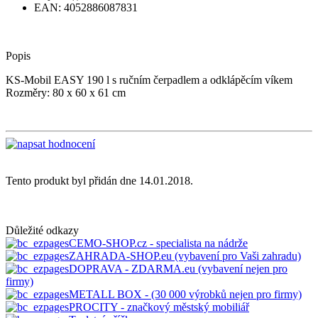
EAN: 4052886087831
Popis
KS-Mobil EASY 190 l s ručním čerpadlem a odklápěcím víkem
Rozměry: 80 x 60 x 61 cm
Tento produkt byl přidán dne 14.01.2018.
Důležité odkazy
CEMO-SHOP.cz - specialista na nádrže
ZAHRADA-SHOP.eu (vybavení pro Vaši zahradu)
DOPRAVA - ZDARMA.eu (vybavení nejen pro
firmy)
METALL BOX - (30 000 výrobků nejen pro firmy)
PROCITY - značkový městský mobiliář