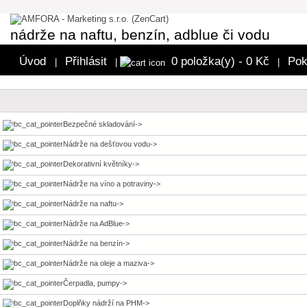
nádrže na naftu, benzín, adblue či vodu
Úvod
Přihlásit
0 položka(y) - 0 Kč
Pok
|
|
|
Bezpečné skladování->
Nádrže na dešťovou vodu->
Dekorativní květníky->
Nádrže na víno a potraviny->
Nádrže na naftu->
Nádrže na AdBlue->
Nádrže na benzín->
Nádrže na oleje a maziva->
Čerpadla, pumpy->
Doplňky nádrží na PHM->