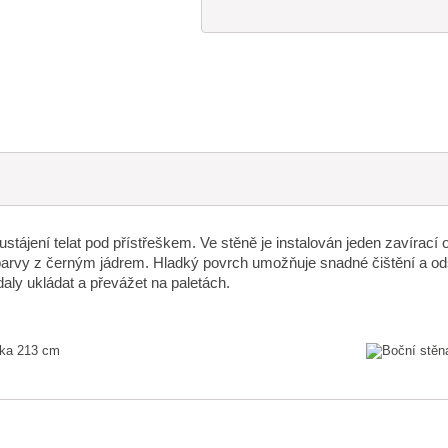
ájení telat pod přístřeškem. Ve stěně je instalován jeden zavírací o
arvy z černým jádrem. Hladký povrch umožňuje snadné čištění a ods
daly ukládat a převážet na paletách.