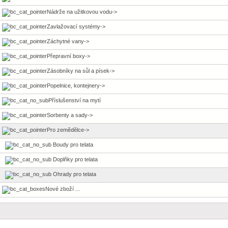
Nádrže na užitkovou vodu->
Zavlažovací systémy->
Záchytné vany->
Přepravní boxy->
Zásobníky na sůl a písek->
Popelnice, kontejnery->
Příslušenství na mytí
Sorbenty a sady->
Pro zemědělce
->
Boudy pro telata
Doplňky pro telata
Ohrady pro telata
Nové zboží ...