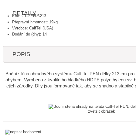
DETAILY
Kód: CT-PEN-S213
Přepravní hmotnost: 19kg
Výrobce: CalfTel (USA)
Dodání do (dny): 14
POPIS
Boční stěna ohradového systému Calf-Tel PEN délky 213 cm pro ust
ohybem. Vyrobeno z kvalitního hladkého HDPE polyethylenu sv. b
jejich zárodky. Díly jsou formované tak, aby se snadno a stabilně 
zvětšit obrázek