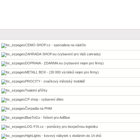
CEMO-SHOP.cz - specialista na nádrže
ZAHRADA-SHOP.eu (vybavení pro Vaši zahradu)
DOPRAVA - ZDARMA.eu (vybavení nejen pro firmy)
METALL BOX - (30 000 výrobků nejen pro firmy)
PROCITY - značkový městský mobiliář
Toaletní příčky
CP shop - vybavení dílen
Čerpadla na PHM
BlueToGo - řešení pro AdBlue
LOG-FIX.cz - pomůcky pro bezpečnou logistiku
HighLights - kovový nábytek s dodáním do 14 dnů