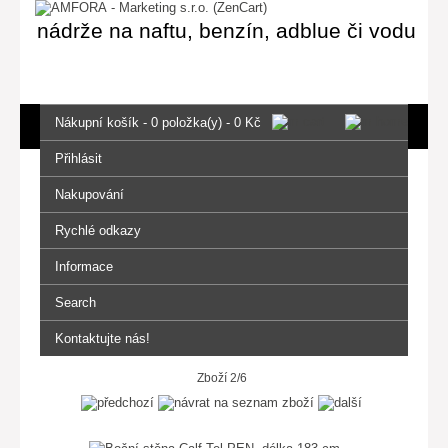
nádrže na naftu, benzín, adblue či vodu
Nákupní košík - 0 položka(y) - 0 Kč
Přihlásit
Nakupování
Rychlé odkazy
Informace
Search
Kontaktujte nás!
Zboží 2/6