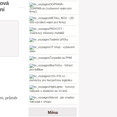
ková
DOPRAVA -
ní
ZDARMA.eu (vybavení nejen pro
firmy)
METALL BOX - (30
000 výrobků nejen pro firmy)
PROCITY -
značkový městský mobiliář
Toaletní příčky
CP shop - vybavení
dílen
Čerpadla na PHM
BlueToGo - řešení
pro AdBlue
LOG-FIX.cz -
pomůcky pro bezpečnou logistiku
HighLights - kovový
nábytek s dodáním do 14 dnů
mi, průměr
Návod - jak snadno
nakoupit v shopu
Měna