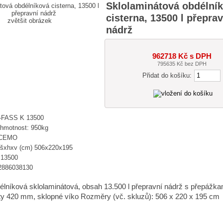
Sklolaminátová obdélní
cisterna, 13500 l přeprav
zvětšit obrázek
nádrž
962718 Kč s DPH
795635 Kč bez DPH
Přidat do košíku:
-FASS K 13500
 hmotnost: 950kg
 CEMO
šxhxv (cm) 506x220x195
 13500
2886038130
élníková sklolaminátová, obsah 13.500 l přepravní nádrž s přepážka
hty 420 mm, sklopné víko Rozměry (vč. skluzů): 506 x 220 x 195 cm