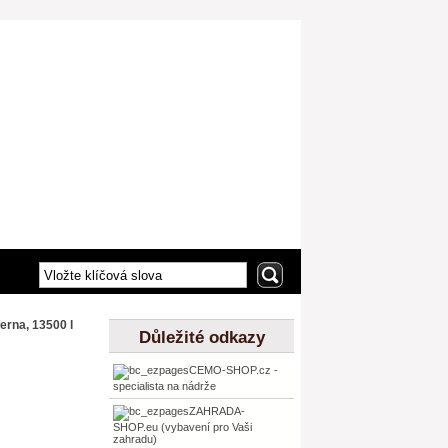
erna, 13500 l
Důležité odkazy
CEMO-SHOP.cz -
specialista na nádrže
ZAHRADA-
SHOP.eu (vybavení pro Vaši
zahradu)