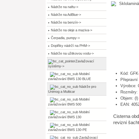
Nádrže na naftu->
Nádrže na AdBlue->
Nádrže na benzín->
Nádrže na oleje a maziva->
Čerpadla, pumpy->
Doplňky nádrží na PHM->
Nádrže na užitkovou vodu->
Zavlažovací
systémy
->
Kód: GFK
Mobilní
zavlažování BWS 130 BLUE
Přepravní
Výrobce:
Nádrže pro
Unimog a Multicar
Rozměry: 
Objem: (l)
Mobilní
EAN: 405
zavlažování BWS 500
Mobilní
Cisterna obd
zavlažování BWS 130
revizní šac
Mobilní
zavlažování BWS 130-PE
Zavlažovací