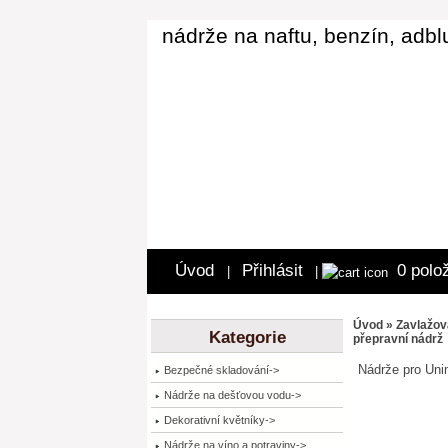
nádrže na naftu, benzín, adbl
Úvod
Přihlásit
0 polo
|
|
Úvod
»
Zavlažov
Kategorie
přepravní nádrž
Nádrže pro Uni
Bezpečné skladování->
Nádrže na dešťovou vodu->
Dekorativní květníky->
Nádrže na víno a potraviny->