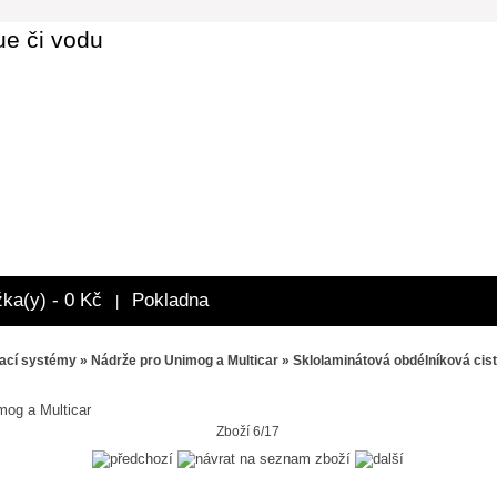
ue či vodu
žka(y) - 0 Kč
Pokladna
|
ací systémy
»
Nádrže pro Unimog a Multicar
» Sklolaminátová obdélníková cist
mog a Multicar
Zboží 6/17