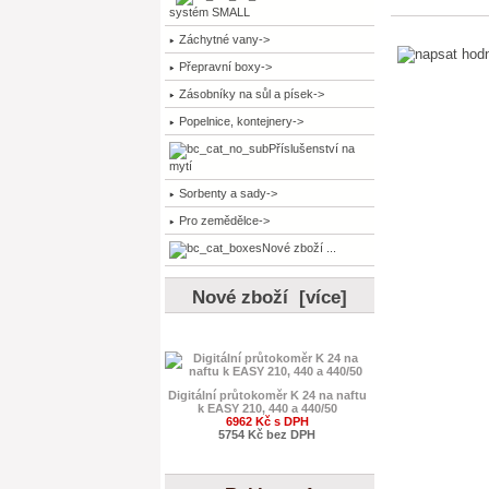
systém SMALL
Záchytné vany->
Přepravní boxy->
Zásobníky na sůl a písek->
Popelnice, kontejnery->
Příslušenství na
mytí
Sorbenty a sady->
Pro zemědělce->
Nové zboží ...
Nové zboží [více]
Digitální průtokoměr K 24 na naftu
k EASY 210, 440 a 440/50
6962 Kč s DPH
5754 Kč bez DPH