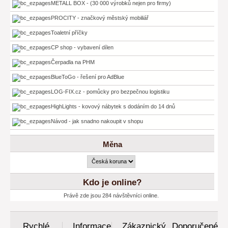
METALL BOX - (30 000 výrobků nejen pro firmy)
PROCITY - značkový městský mobiliář
Toaletní příčky
CP shop - vybavení dílen
Čerpadla na PHM
BlueToGo - řešení pro AdBlue
LOG-FIX.cz - pomůcky pro bezpečnou logistiku
HighLights - kovový nábytek s dodáním do 14 dnů
Návod - jak snadno nakoupit v shopu
Měna
Kdo je online?
Právě zde jsou 284 návštěvníci online.
Rychlé
Informace
Zákaznický
Doporučené