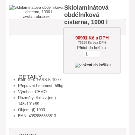
Sklolaminátová
obdélníková
zvětšit obrázek
cisterna, 1000 l
90991 Kč s DPH
75199 Kč bez DPH
Přidat do košíku:
DETAILY
Kód: GFK-FASS K 1000
Přepravní hmotnost: 59kg
Výrobce: CEMO
Rozměry: šxhxv (cm)
148x101x99
Objem: (l) 1000
EAN: 4052886353813