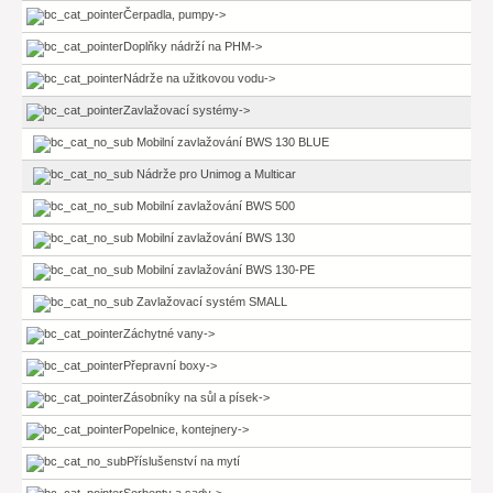
Čerpadla, pumpy->
Doplňky nádrží na PHM->
Nádrže na užitkovou vodu->
Zavlažovací systémy
->
Mobilní zavlažování BWS 130 BLUE
Nádrže pro Unimog a Multicar
Mobilní zavlažování BWS 500
Mobilní zavlažování BWS 130
Mobilní zavlažování BWS 130-PE
Zavlažovací systém SMALL
Záchytné vany->
Přepravní boxy->
Zásobníky na sůl a písek->
Popelnice, kontejnery->
Příslušenství na mytí
Sorbenty a sady->