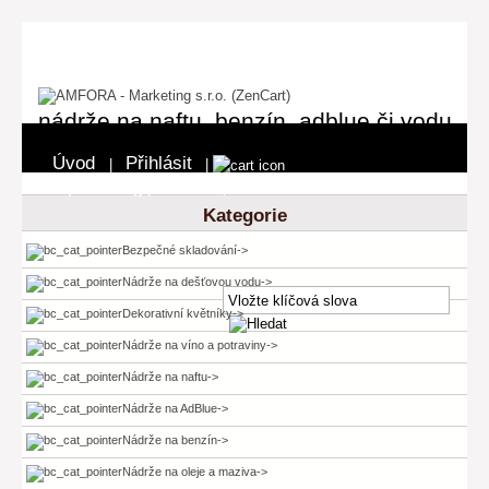
nádrže na naftu, benzín, adblue či vodu
Úvod
Přihlásit
|
|
0 položka(y) - 0 Kč
Pokladna
|
Kategorie
Bezpečné skladování->
Nádrže na dešťovou vodu->
Dekorativní květníky->
Nádrže na víno a potraviny->
Nádrže na naftu->
Nádrže na AdBlue->
Nádrže na benzín->
Nádrže na oleje a maziva->