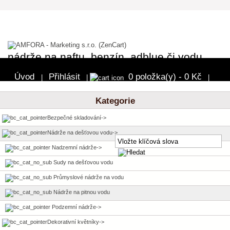
nádrže na naftu, benzín, adblue či vodu
Úvod
Přihlásit
0 položka(y) - 0 Kč
|
|
|
Pokladna
Kategorie
Bezpečné skladování->
Nádrže na dešťovou vodu
->
Nadzemní nádrže->
Sudy na dešťovou vodu
Průmyslové nádrže na vodu
Nádrže na pitnou vodu
Podzemní nádrže->
Dekorativní květníky->