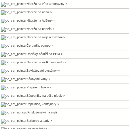
Nádrže na víno a potraviny->
Nádrže na naftu->
Nádrže na AdBlue->
Nádrže na benzín->
Nádrže na oleje a maziva->
Čerpadla, pumpy->
Doplňky nádrží na PHM->
Nádrže na užitkovou vodu->
Zavlažovací systémy->
Záchytné vany->
Přepravní boxy->
Zásobníky na sůl a písek->
Popelnice, kontejnery->
Příslušenství na mytí
Sorbenty a sady->
Pro zemědělce->