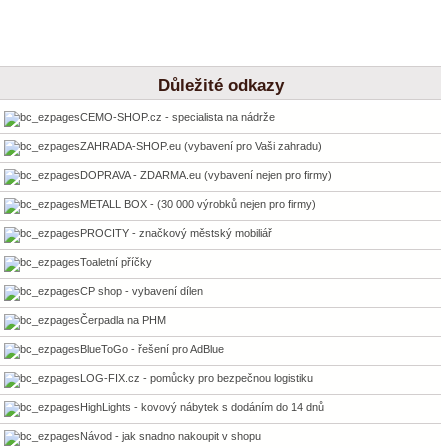
Důležité odkazy
CEMO-SHOP.cz - specialista na nádrže
ZAHRADA-SHOP.eu (vybavení pro Vaši zahradu)
DOPRAVA - ZDARMA.eu (vybavení nejen pro firmy)
METALL BOX - (30 000 výrobků nejen pro firmy)
PROCITY - značkový městský mobiliář
Toaletní příčky
CP shop - vybavení dílen
Čerpadla na PHM
BlueToGo - řešení pro AdBlue
LOG-FIX.cz - pomůcky pro bezpečnou logistiku
HighLights - kovový nábytek s dodáním do 14 dnů
Návod - jak snadno nakoupit v shopu