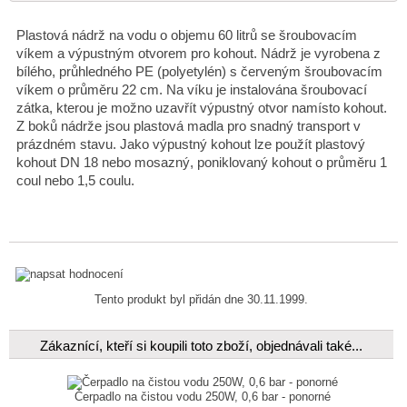
Plastová nádrž na vodu o objemu 60 litrů se šroubovacím
víkem a výpustným otvorem pro kohout. Nádrž je vyrobena z
bílého, průhledného PE (polyetylén) s červeným šroubovacím
víkem o průměru 22 cm. Na víku je instalována šroubovací
zátka, kterou je možno uzavřít výpustný otvor namísto kohout.
Z boků nádrže jsou plastová madla pro snadný transport v
prázdném stavu. Jako výpustný kohout lze použít plastový
kohout DN 18 nebo mosazný, poniklovaný kohout o průměru 1
coul nebo 1,5 coulu.
Tento produkt byl přidán dne 30.11.1999.
Zákaznící, kteří si koupili toto zboží, objednávali také...
Čerpadlo na čistou vodu 250W, 0,6 bar - ponorné