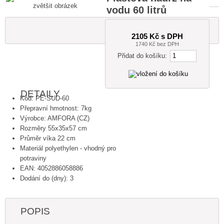
zvětšit obrázek
vodu 60 litrů
2105 Kč s DPH
1740 Kč bez DPH
Přidat do košíku:
DETAILY
Kód: PE-SUD-60
Přepravní hmotnost: 7kg
Výrobce: AMFORA (CZ)
Rozměry 55x35x57 cm
Průměr víka 22 cm
Materiál polyethylen - vhodný pro
potraviny
EAN: 4052886058886
Dodání do (dny): 3
POPIS