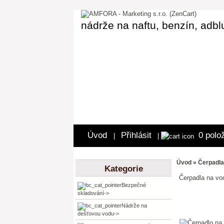
nádrže na naftu, benzín, adbl
Úvod
Přihlásit
0 polo
|
|
Úvod
»
Čerpadl
Kategorie
Čerpadla na vo
Bezpečné
skladování->
Nádrže na
dešťovou vodu->