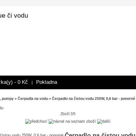
ue či vodu
žka(y) - 0 Kč
Pokladna
|
a, pumpy
»
Čerpadla na vodu
» Čerpadlo na čistou vodu 250W, 0,6 bar - ponorné
du
Zboží 3/5
Čerpadlo na čistou vodu