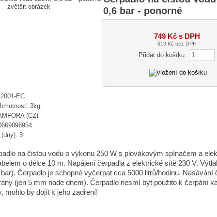
zvětšit obrázek
0,6 bar - ponorné
749 Kč s DPH
619 Kč bez DPH
Přidat do košíku:
 2001-EC
 hmotnost: 3kg
 AMFORA (CZ)
0669096954
(dny): 3
padlo na čistou vodu o výkonu 250 W s plovákovým spínačem a ele
belem o délce 10 m. Napájení čerpadla z elektrické sítě 230 V. Výtla
6 bar). Čerpadlo je schopné vyčerpat cca 5000 litrů/hodinu. Nasávání 
rany (jen 5 mm nade dnem). Čerpadlo nesmí být použito k čerpání k
, mohlo by dojít k jeho zadření!