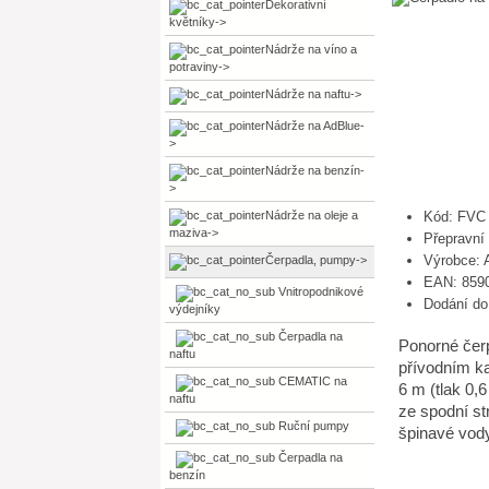
Dekorativní
květníky->
Nádrže na víno a
potraviny->
Nádrže na naftu->
Nádrže na AdBlue-
>
Nádrže na benzín-
>
Nádrže na oleje a
Kód: FVC
maziva->
Přepravní
Výrobce:
Čerpadla, pumpy
->
EAN: 859
Vnitropodnikové
Dodání do 
výdejníky
Čerpadla na
Ponorné čer
naftu
přívodním ka
CEMATIC na
6 m (tlak 0,
naftu
ze spodní st
Ruční pumpy
špinavé vody
Čerpadla na
benzín