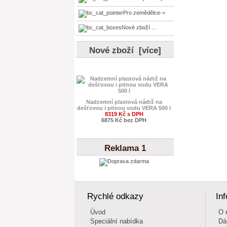
Pro zemědělce->
Nové zboží ...
Nové zboží [více]
Nadzemní plastová nádrž na
dešťovou i pitnou vodu VERA 500 l
8319 Kč s DPH
6875 Kč bez DPH
Reklama 1
Rychlé odkazy
In
Úvod
O 
Speciální nabídka
Dá