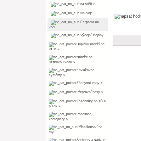
na AdBlue
Na oleje
Čerpadla na
vodu
Výdejní stojany
Doplňky nádrží na
PHM->
Nádrže na
užitkovou vodu->
Zavlažovací
systémy->
Záchytné vany->
Přepravní boxy->
Zásobníky na sůl a
písek->
Popelnice,
kontejnery->
Příslušenství na
mytí
Sorbenty a sady->