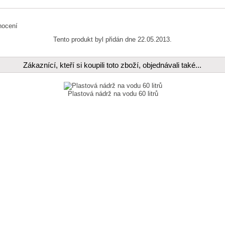
Tento produkt byl přidán dne 22.05.2013.
Zákaznící, kteří si koupili toto zboží, objednávali také...
Plastová nádrž na vodu 60 litrů