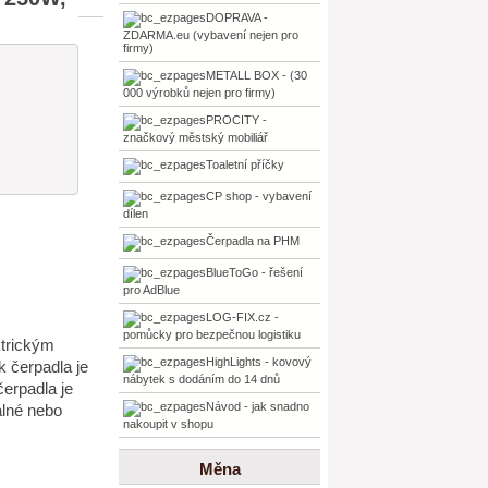
DOPRAVA -
ZDARMA.eu (vybavení nejen pro
firmy)
METALL BOX - (30
000 výrobků nejen pro firmy)
PROCITY -
značkový městský mobiliář
Toaletní příčky
CP shop - vybavení
dílen
Čerpadla na PHM
BlueToGo - řešení
pro AdBlue
LOG-FIX.cz -
pomůcky pro bezpečnou logistiku
ktrickým
HighLights - kovový
k čerpadla je
nábytek s dodáním do 14 dnů
čerpadla je
Návod - jak snadno
alné nebo
nakoupit v shopu
Měna