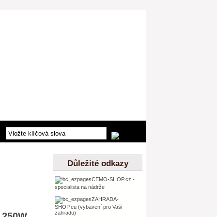
Důležité odkazy
CEMO-SHOP.cz -
specialista na nádrže
ZAHRADA-
SHOP.eu (vybavení pro Vaši
zahradu)
 250W,