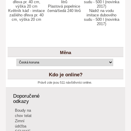
Plastová popelnice
Květník káď - imitace
černá/šedá 240 litrů
Nádrž na vodu
zašlého dřeva pr. 40
imitace dubového
cm, výška 20 cm
sudu - 500 l (novinka
2017)
Měna
Kdo je online?
Právě zde jsou 511 návštěvníci online.
Doporučené
odkazy
Boudy na
chov telat
Zimní
údržba