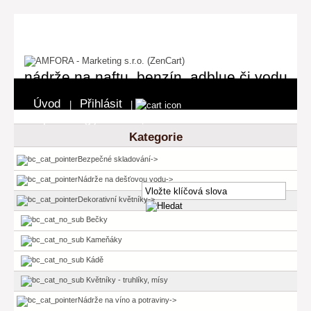
nádrže na naftu, benzín, adblue či vodu
Úvod
Přihlásit
|
|
0 položka(y) - 0 Kč
Pokladna
|
Kategorie
Bezpečné skladování->
Nádrže na dešťovou vodu->
Dekorativní květníky
->
Bečky
Kameňáky
Kádě
Květníky - truhlíky, mísy
Nádrže na víno a potraviny->