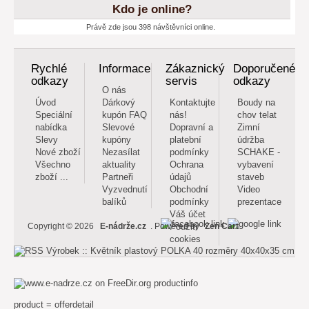
Kdo je online?
Právě zde jsou 398 návštěvníci online.
Rychlé
Informace
Zákaznický
Doporučené
odkazy
servis
odkazy
O nás
Úvod
Dárkový
Kontaktujte
Boudy na
Speciální
kupón FAQ
nás!
chov telat
nabídka
Slevové
Dopravní a
Zimní
Slevy
kupóny
platební
údržba
Nové zboží
Nezasílat
podmínky
SCHAKE -
Všechno
aktuality
Ochrana
vybavení
zboží ...
Partneři
údajů
staveb
Vyzvednutí
Obchodní
Video
balíků
podmínky
prezentace
Váš účet
Použití
Copyright © 2026
E-nádrže.cz
. Powered by
Zen Cart
cookies
productinfo
product = offerdetail