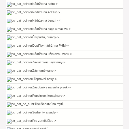
Nádrže na naftu->
Nádrže na AdBlue->
Nádrže na benzín->
Nádrže na oleje a maziva->
Čerpadla, pumpy->
Doplňky nádrží na PHM->
Nádrže na užitkovou vodu->
Zavlažovací systémy->
Záchytné vany->
Přepravní boxy->
Zásobníky na sůl a písek->
Popelnice, kontejnery->
Příslušenství na mytí
Sorbenty a sady->
Pro zemědělce->
Nové zboží ...