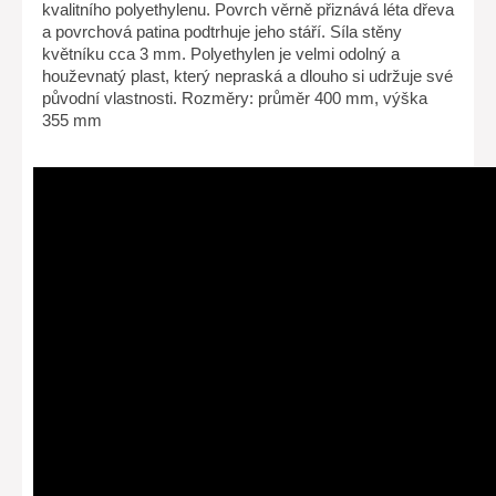
kvalitního polyethylenu. Povrch věrně přiznává léta dřeva
a povrchová patina podtrhuje jeho stáří. Síla stěny
květníku cca 3 mm. Polyethylen je velmi odolný a
houževnatý plast, který nepraská a dlouho si udržuje své
původní vlastnosti. Rozměry: průměr 400 mm, výška
355 mm
Tento produkt byl přidán dne
20.08.2015.
Zákaznící, kteří si koupili
toto zboží, objednávali také...
Květník imitace
dřevěné bečky pr. 40
cm, výška 42 cm