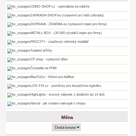
CEMO-SHOP.cz - specialista na nádrže
ZAHRADA-SHOP.eu (vybavení pro Vaši zahradu)
DOPRAVA - ZDARMA.eu (vybavení nejen pro firmy)
METALL BOX - (30 000 výrobků nejen pro firmy)
PROCITY - značkový městský mobiliář
Toaletní příčky
CP shop - vybavení dílen
Čerpadla na PHM
BlueToGo - řešení pro AdBlue
LOG-FIX.cz - pomůcky pro bezpečnou logistiku
HighLights - kovový nábytek s dodáním do 14 dnů
Návod - jak snadno nakoupit v shopu
Měna