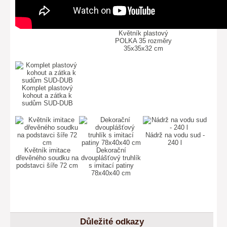
Květník plastový
POLKA 35 rozměry
35x35x32 cm
Komplet plastový
kohout a zátka k
sudům SUD-DUB
Nádrž na vodu sud -
240 l
Květník imitace
Dekorační
dřevěného soudku na
dvouplášťový truhlík
podstavci šíře 72 cm
s imitací patiny
78x40x40 cm
Důležité odkazy