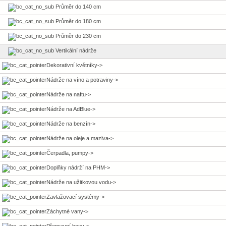
Průměr do 140 cm
Průměr do 180 cm
Průměr do 230 cm
Vertikální nádrže
Dekorativní květníky->
Nádrže na víno a potraviny->
Nádrže na naftu->
Nádrže na AdBlue->
Nádrže na benzín->
Nádrže na oleje a maziva->
Čerpadla, pumpy->
Doplňky nádrží na PHM->
Nádrže na užitkovou vodu->
Zavlažovací systémy->
Záchytné vany->
Přepravní boxy->