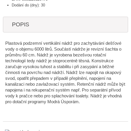
Dodání do (dny): 30
POPIS
Plastová podzemní vertikální nádrž pro zachytávání dešťové
vody o objemu 6000 litrů. Součástí nádrže je revizní šachta o
průměru 60 cm. Nádrž je vyrobena bezešvou rotační
technologií tedy nádrž je stoprocentně těsná. Konstrukce
zaručuje vysokou tuhost a stabilitu i při zasypání a běžné
činnosti na povrchu nad nádrží. Nádrž lze napojit na okapový
svod, opatřit přepadem v případě přeplnění, napojení na
kanalizaci nebo zavlažovací systém. Retenční nádrž může být
napojena i na rekuperační systém např. Pro separátní přívod
vody k pračce nebo pro splachování toalety. Nádrž je vhodná
pro dotační programy Modrá Úsporám.