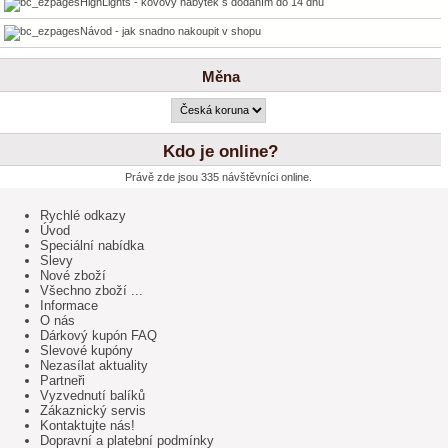
HighLights - kovový nábytek s dodáním do 14 dnů
Návod - jak snadno nakoupit v shopu
Měna
Kdo je online?
Právě zde jsou 335 návštěvníci online.
Rychlé odkazy
Úvod
Speciální nabídka
Slevy
Nové zboží
Všechno zboží ...
Informace
O nás
Dárkový kupón FAQ
Slevové kupóny
Nezasílat aktuality
Partneři
Vyzvednutí balíků
Zákaznický servis
Kontaktujte nás!
Dopravní a platební podmínky