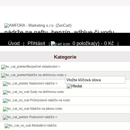
nádrže na naftu, benzín, adblue či vodu
Úvod
Přihlásit
0 položka(y) - 0 Kč
|
|
|
Pokladna
Kategorie
Bezpečné skladování->
Nádrže na dešťovou vodu
->
Nadzemní nádrže->
Sudy na dešťovou vodu
Průmyslové nádrže na vodu
Nádrže na pitnou vodu
Podzemní nádrže
->
Modulární nádrže