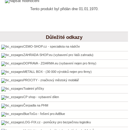
Tento produkt byl přidán dne 01.01.1970.
Důležité odkazy
CEMO-SHOP.cz - specialista na nádrže
ZAHRADA-SHOP.eu (vybavení pro Vaši zahradu)
DOPRAVA - ZDARMA.eu (vybavení nejen pro firmy)
METALL BOX - (30 000 výrobků nejen pro firmy)
PROCITY - značkový městský mobiliář
Toaletní příčky
CP shop - vybavení dílen
Čerpadla na PHM
BlueToGo - řešení pro AdBlue
LOG-FIX.cz - pomůcky pro bezpečnou logistiku