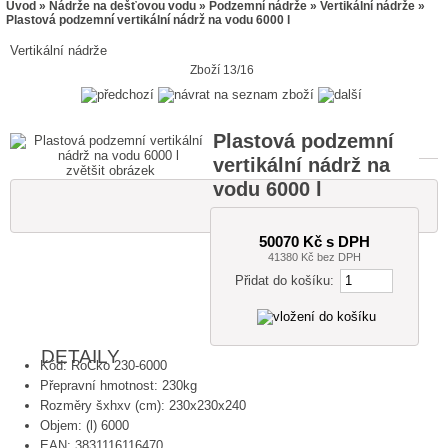
Úvod
»
Nádrže na dešťovou vodu
»
Podzemní nádrže
»
Vertikální nádrže
»
Plastová podzemní vertikální nádrž na vodu 6000 l
Vertikální nádrže
Zboží 13/16
Plastová podzemní
vertikální nádrž na
zvětšit obrázek
vodu 6000 l
50070 Kč s DPH
41380 Kč bez DPH
Přidat do košíku:
DETAILY
Kód: RoCko 230-6000
Přepravní hmotnost: 230kg
Rozměry šxhxv (cm): 230x230x240
Objem: (l) 6000
EAN: 3831116116470