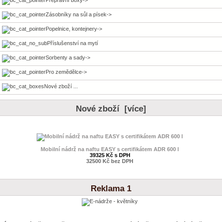
Zásobníky na sůl a písek->
Popelnice, kontejnery->
Příslušenství na mytí
Sorbenty a sady->
Pro zemědělce->
Nové zboží ...
Nové zboží [více]
Mobilní nádrž na naftu EASY s certifikátem ADR 600 l
39325 Kč s DPH
32500 Kč bez DPH
Reklama 1