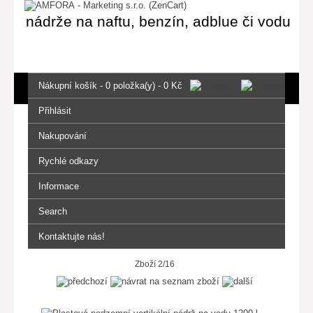
nádrže na naftu, benzín, adblue či vodu
Nákupní košík - 0 položka(y) - 0 Kč
Přihlásit
Nakupování
Rychlé odkazy
Informace
Search
Kontaktujte nás!
Zboží 2/16