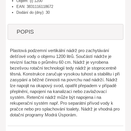
Objem: (l) 1200
EAN: 3831116118672
Dodání do (dny): 30
POPIS
Plastová podzemní vertikální nádrž pro zachytávání
dešťové vody o objemu 1200 litrů. Součástí nádrže je
revizní šachta o průměru 60 cm. Nádrž je vyrobena
bezešvou rotační technologií tedy nádrž je stoprocentně
těsná. Konstrukce zaručuje vysokou tuhost a stabilitu i při
zasypání a běžné činnosti na povrchu nad nádrží. Nádrž
lze napojit na okapový svod, opatřit přepadem v případě
přeplnění, napojení na kanalizaci nebo zavlažovací
systém. Retenční nádrž může být napojena i na
rekuperační systém např. Pro separátní přívod vody k
pračce nebo pro splachování toalety. Nádrž je vhodná pro
dotační programy Modrá Úsporám.