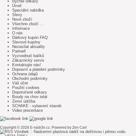
Rychlé odkazy
Úvod
Speciální nabídka
Slevy
Nové zboží
Všechno zboží ...
Informace
O nás
Dárkový kupón FAQ
Slevové kupóny
Nezasílat aktuality
Partneři
Vyzvednutí balíků
Zákaznický servis
Kontaktujte nás!
Dopravní a platební podmínky
Ochrana údajů
Obchodní podmínky
Váš účet
Použití cookies
Doporučené odkazy
Boudy na chov telat
Zimní údržba
SCHAKE - vybavení staveb
Video prezentace
Copyright © 2026
E-nádrže.cz
. Powered by
Zen Cart