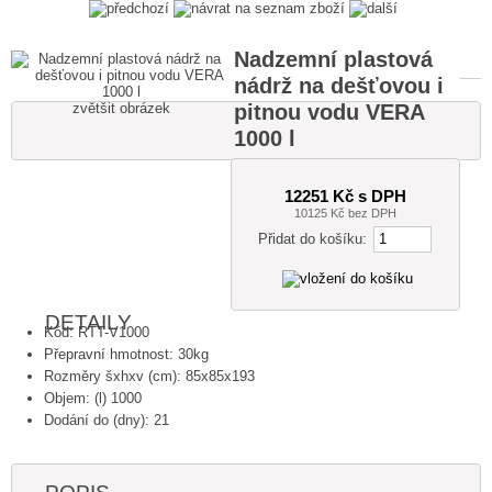
Nadzemní plastová
nádrž na dešťovou i
pitnou vodu VERA
zvětšit obrázek
1000 l
12251 Kč s DPH
10125 Kč bez DPH
Přidat do košíku:
DETAILY
Kód: RTT-V1000
Přepravní hmotnost: 30kg
Rozměry šxhxv (cm): 85x85x193
Objem: (l) 1000
Dodání do (dny): 21