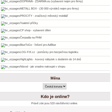
DOPRAVA - ZDARMA.eu (vybavení nejen pro firmy)
METALL BOX - (30 000 výrobků nejen pro firmy)
PROCITY - značkový městský mobiliář
Toaletní příčky
CP shop - vybavení dílen
Čerpadla na PHM
BlueToGo - řešení pro AdBlue
LOG-FIX.cz - pomůcky pro bezpečnou logistiku
HighLights - kovový nábytek s dodáním do 14 dnů
Návod - jak snadno nakoupit v shopu
Měna
Kdo je online?
Právě zde jsou 520 návštěvníci online.