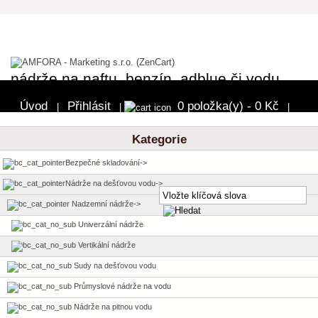
nádrže na naftu, benzín, adblue či vodu
Úvod
Přihlásit
0 položka(y) - 0 Kč
|
|
|
Pokladna
Kategorie
Bezpečné skladování->
Nádrže na dešťovou vodu
->
Nadzemní nádrže
->
Univerzální nádrže
Vertikální nádrže
Sudy na dešťovou vodu
Průmyslové nádrže na vodu
Nádrže na pitnou vodu