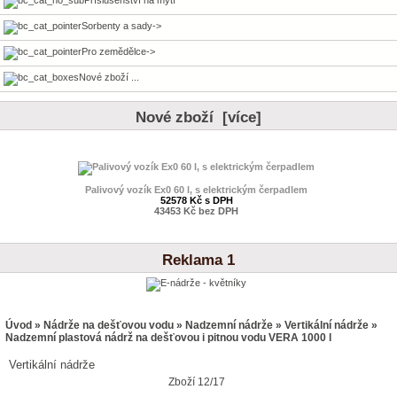
Sorbenty a sady->
Pro zemědělce->
Nové zboží ...
Nové zboží [více]
Palivový vozík Ex0 60 l, s elektrickým čerpadlem
52578 Kč s DPH
43453 Kč bez DPH
Reklama 1
Úvod
»
Nádrže na dešťovou vodu
»
Nadzemní nádrže
»
Vertikální nádrže
»
Nadzemní plastová nádrž na dešťovou i pitnou vodu VERA 1000 l
Vertikální nádrže
Zboží 12/17