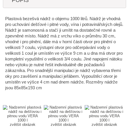
POPIS
Plastová bezešvá nádrž o objemu 1000 litrů. Nádrž je vhodná
pro uchování dešťové i pitné vody, vína i potravinářských olejů.
Nádrž je samonosná a stačí ji umítit na dostatečné rovné a
zpevněné místo. Nádrž má z vrchu víko o průměru 30 cm,
vhodné i pro plnění, dále má v horní části otvor pro plnění o
velikosti ? coulu, výstupní otvor pro odčerpávání vody o
velikosti 1 coul je umístěn ve výšce 9 cm a u dna má otvor pro
kompletní vypuštění o velikosti 3/4 coulu. Jiné napojení nátoku
nebo výtoku je nutné řešit individuálně dle požadavků
zákazníka. Pro snadnější manipulaci je nádrž vybavena třemi
oky pro zavěšení a manipulaci jeřábem. Vypouštěcí otvor je
umístěn ve výšce 4 cm nad dnem nádrže. Rozměry nádrže
jsou 85x85x193 cm
zvětšit obrázek
zvětšit obrázek
zvětšit obrázek