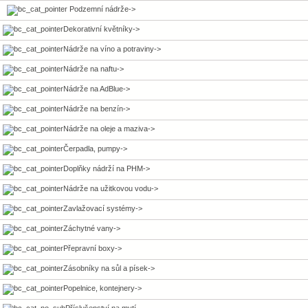
Podzemní nádrže->
Dekorativní květníky->
Nádrže na víno a potraviny->
Nádrže na naftu->
Nádrže na AdBlue->
Nádrže na benzín->
Nádrže na oleje a maziva->
Čerpadla, pumpy->
Doplňky nádrží na PHM->
Nádrže na užitkovou vodu->
Zavlažovací systémy->
Záchytné vany->
Přepravní boxy->
Zásobníky na sůl a písek->
Popelnice, kontejnery->
Příslušenství na mytí