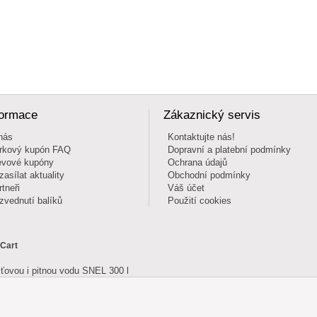
formace
Zákaznický servis
nás
Kontaktujte nás!
rkový kupón FAQ
Dopravní a platební podmínky
evové kupóny
Ochrana údajů
zasílat aktuality
Obchodní podmínky
rtneři
Váš účet
zvednutí balíků
Použití cookies
 Cart