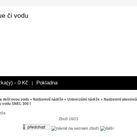
ue či vodu
žka(y) - 0 Kč
Pokladna
|
a dešťovou vodu
»
Nadzemní nádrže
»
Univerzální nádrže
» Nadzemní plastová
u vodu SNEL 300 l
rže
Zboží 18/23