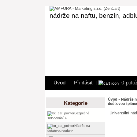
nádrže na naftu, benzín, adbl
Úvod
Přihlásit
0 polo
|
|
Úvod
»
Nádrže n
Kategorie
dešťovou i pitno
Univerzální nád
Bezpečné
skladování->
Nádrže na
dešťovou vodu
->