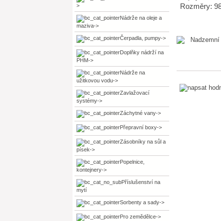
Rozměry: 9
>
Nádrže na oleje a
maziva->
Čerpadla, pumpy->
Doplňky nádrží na
PHM->
Nádrže na
užitkovou vodu->
Zavlažovací
systémy->
Záchytné vany->
Přepravní boxy->
Zásobníky na sůl a
písek->
Popelnice,
kontejnery->
Příslušenství na
mytí
Sorbenty a sady->
Pro zemědělce->