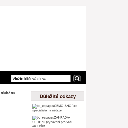
 nádrž na
Důležité odkazy
CEMO-SHOP.cz -
specialista na nádrže
ZAHRADA-
SHOP.eu (vybavení pro Vaši
zahradu)