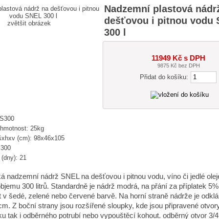
Nadzemní plastová nádr
dešťovou i pitnou vodu
zvětšit obrázek
300 l
11949 Kč s DPH
9875 Kč bez DPH
Přidat do košíku:
-S300
 hmotnost: 25kg
xhxv (cm): 98x46x105
 300
(dny): 21
á nadzemní nádrž SNEL na dešťovou i pitnou vodu, víno či jedlé oleje
objemu 300 litrů. Standardně je nádrž modrá, na přání za příplatek 5
t v šedé, zelené nebo červené barvě. Na horní straně nádrže je odklá
m. Z boční strany jsou rozšířené sloupky, kde jsou připravené otvor
ku tak i odběrného potrubí nebo vypouštěcí kohout. odběrný otvor 3/4