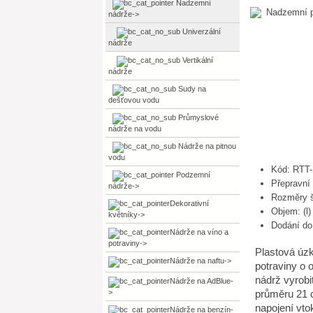
Nadzemní
nádrže
->
Univerzální
nádrže
Vertikální
nádrže
Sudy na
dešťovou vodu
Průmyslové
nádrže na vodu
Nádrže na pitnou
vodu
Kód: RTT
Podzemní
Přepravní
nádrže->
Rozměry š
Dekorativní
Objem: (l)
květníky->
Dodání do 
Nádrže na víno a
potraviny->
Plastová úzk
Nádrže na naftu->
potraviny o 
nádrž vyrobi
Nádrže na AdBlue-
průměru 21 c
>
napojení vto
Nádrže na benzín-