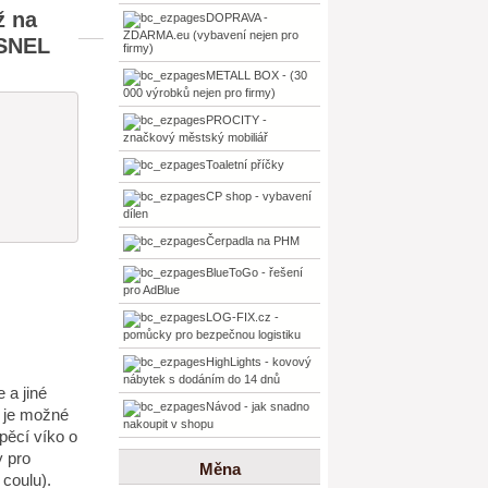
ž na
DOPRAVA -
ZDARMA.eu (vybavení nejen pro
 SNEL
firmy)
METALL BOX - (30
000 výrobků nejen pro firmy)
PROCITY -
značkový městský mobiliář
Toaletní příčky
CP shop - vybavení
dílen
Čerpadla na PHM
BlueToGo - řešení
pro AdBlue
LOG-FIX.cz -
pomůcky pro bezpečnou logistiku
HighLights - kovový
nábytek s dodáním do 14 dnů
 a jiné
Návod - jak snadno
% je možné
nakoupit v shopu
pěcí víko o
y pro
Měna
 coulu).