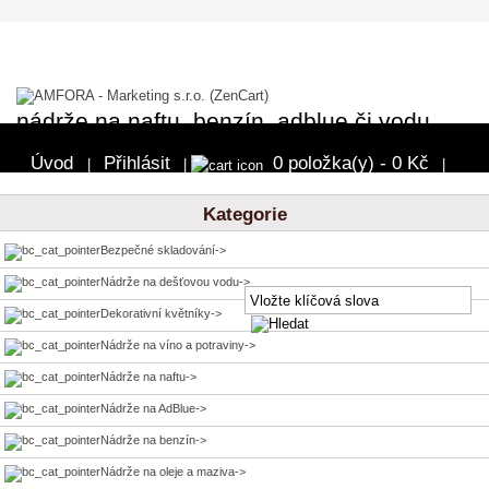
nádrže na naftu, benzín, adblue či vodu
Úvod
Přihlásit
0 položka(y) - 0 Kč
|
|
|
Pokladna
Kategorie
Bezpečné skladování->
Nádrže na dešťovou vodu->
Dekorativní květníky->
Nádrže na víno a potraviny->
Nádrže na naftu->
Nádrže na AdBlue->
Nádrže na benzín->
Nádrže na oleje a maziva->