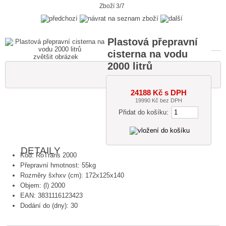
Zboží 3/7
Plastová přepravní
cisterna na vodu
zvětšit obrázek
2000 litrů
24188 Kč s DPH
19990 Kč bez DPH
Přidat do košíku:
DETAILY
Kód: RoTrans 2000
Přepravní hmotnost: 55kg
Rozměry šxhxv (cm): 172x125x140
Objem: (l) 2000
EAN: 3831116123423
Dodání do (dny): 30