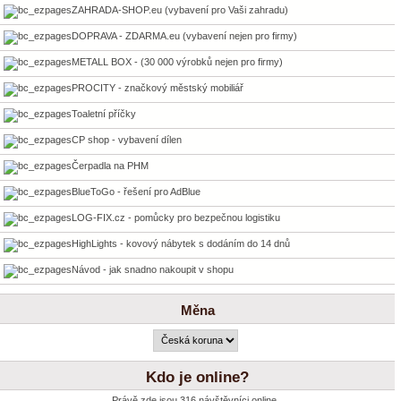
ZAHRADA-SHOP.eu (vybavení pro Vaši zahradu)
DOPRAVA - ZDARMA.eu (vybavení nejen pro firmy)
METALL BOX - (30 000 výrobků nejen pro firmy)
PROCITY - značkový městský mobiliář
Toaletní příčky
CP shop - vybavení dílen
Čerpadla na PHM
BlueToGo - řešení pro AdBlue
LOG-FIX.cz - pomůcky pro bezpečnou logistiku
HighLights - kovový nábytek s dodáním do 14 dnů
Návod - jak snadno nakoupit v shopu
Měna
Kdo je online?
Právě zde jsou 316 návštěvníci online.