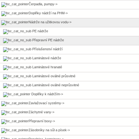
Čerpadla, pumpy->
Doplňky nádrží na PHM->
Nádrže na užitkovou vodu
->
PE nádrže
Přepravní PE nádrže
Příslušenství nádrží
Laminátové nádrže
Laminátové hranaté
Laminátové oválné průsvitné
Laminátové oválné neprůsvitné
Doplňky k nádržím->
Zavlažovací systémy->
Záchytné vany->
Přepravní boxy->
Zásobníky na sůl a písek->
Popelnice, kontejnery->