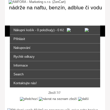
nádrže na naftu, benzín, adblue či vodu
Nákupní košík - 0 položka(y) - 0 Kč
Přihlásit
Nakupování
Rychlé odkazy
Informace
Search
Kontaktujte nás!
Zboží 7/7