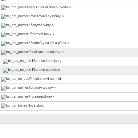
Nádrže na užitkovou vodu->
Zavlažovací systémy->
Záchytné vany->
Přepravní boxy->
Zásobníky na sůl a písek->
Popelnice, kontejnery
->
Plastové kontejnery
Plastové popelnice
Příslušenství na mytí
Sorbenty a sady->
Pro zemědělce->
Nové zboží ...