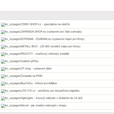
CEMO-SHOP.cz - specialista na nádrže
ZAHRADA-SHOP.eu (vybavení pro Vaši zahradu)
DOPRAVA - ZDARMA.eu (vybavení nejen pro firmy)
METALL BOX - (30 000 výrobků nejen pro firmy)
PROCITY - značkový městský mobiliář
Toaletní příčky
CP shop - vybavení dílen
Čerpadla na PHM
BlueToGo - řešení pro AdBlue
LOG-FIX.cz - pomůcky pro bezpečnou logistiku
HighLights - kovový nábytek s dodáním do 14 dnů
Návod - jak snadno nakoupit v shopu