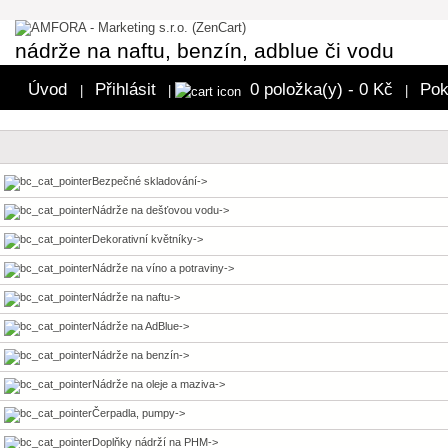
nádrže na naftu, benzín, adblue či vodu
Úvod
Přihlásit
0 položka(y) - 0 Kč
Pok
|
|
|
Bezpečné skladování->
Nádrže na dešťovou vodu->
Dekorativní květníky->
Nádrže na víno a potraviny->
Nádrže na naftu->
Nádrže na AdBlue->
Nádrže na benzín->
Nádrže na oleje a maziva->
Čerpadla, pumpy->
Doplňky nádrží na PHM->