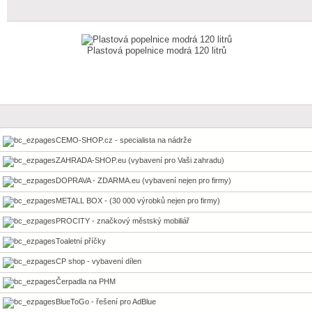
Plastová popelnice modrá 120 litrů
CEMO-SHOP.cz - specialista na nádrže
ZAHRADA-SHOP.eu (vybavení pro Vaši zahradu)
DOPRAVA - ZDARMA.eu (vybavení nejen pro firmy)
METALL BOX - (30 000 výrobků nejen pro firmy)
PROCITY - značkový městský mobiliář
Toaletní příčky
CP shop - vybavení dílen
Čerpadla na PHM
BlueToGo - řešení pro AdBlue