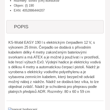
Rozměry: šxhxv (cm) 80x60x59
Objem: (l) 190
EAN: 4052886444207
POPIS
KS-Mobil EASY 190 l s elektrickým čerpadlem 12 V, s
výkonem 25 l/min. Čerpadlo se dodává s přívodním
kabelem délky 4 metry zakončeným bateriovými
svorkami a má ATEX a je možné ji používat i v prostředí,
kde hrozí výbuch Ex0. Výdejní hadice je elektricky vodivá
s délkou 4 metry a automatickou čerpací pistolí. Nádrž je
vyrobena s elektricky vodivého polyethylenu a je
vybavena zemnícím kabelem, který bezpečně odvádí
možný náboj z nádrže. Nádrž se dodává bez víka, to lze
objednat zvlášť. Nádrž je schválená pro přepravu podle
platných předpisů ADR. Rozměry: 80 x 60 x 59 cm