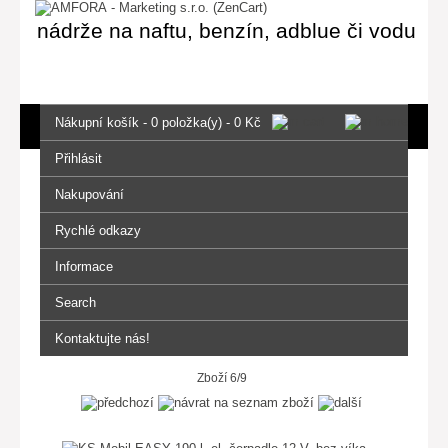
nádrže na naftu, benzín, adblue či vodu
Nákupní košík - 0 položka(y) - 0 Kč
Přihlásit
Nakupování
Rychlé odkazy
Informace
Search
Kontaktujte nás!
Zboží 6/9