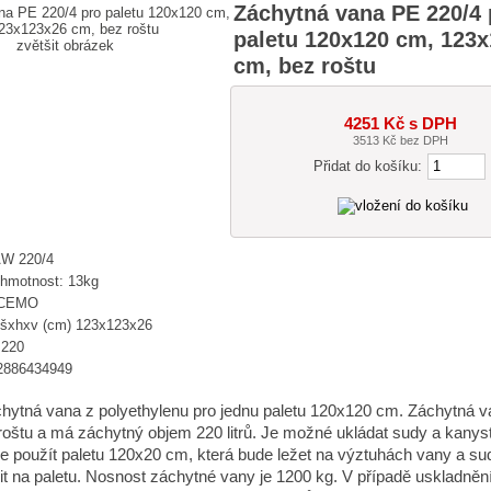
Záchytná vana PE 220/4 
paletu 120x120 cm, 123
zvětšit obrázek
cm, bez roštu
4251 Kč s DPH
3513 Kč bez DPH
Přidat do košíku:
AW 220/4
 hmotnost: 13kg
 CEMO
šxhxv (cm) 123x123x26
 220
2886434949
hytná vana z polyethylenu pro jednu paletu 120x120 cm. Záchytná v
oštu a má záchytný objem 220 litrů. Je možné ukládat sudy a kanys
e použít paletu 120x20 cm, která bude ležet na výztuhách vany a sud
žit na paletu. Nosnost záchytné vany je 1200 kg. V případě uskladněn