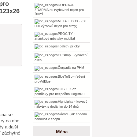
pro
DOPRAVA -
x123x26
ZDARMA.eu (vybavení nejen pro
firmy)
METALL BOX - (30
000 výrobků nejen pro firmy)
PROCITY -
značkový městský mobiliář
Toaletní příčky
CP shop - vybavení
dílen
Čerpadla na PHM
BlueToGo - řešení
pro AdBlue
LOG-FIX.cz -
pomůcky pro bezpečnou logistiku
HighLights - kovový
nábytek s dodáním do 14 dnů
ana se
Návod - jak snadno
nakoupit v shopu
try na dno
y a další
Měna
í záchytné