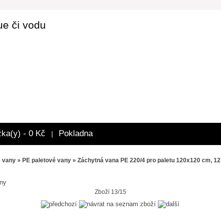
ue či vodu
žka(y) - 0 Kč
Pokladna
|
é vany
»
PE paletové vany
» Záchytná vana PE 220/4 pro paletu 120x120 cm, 1
ny
Zboží 13/15