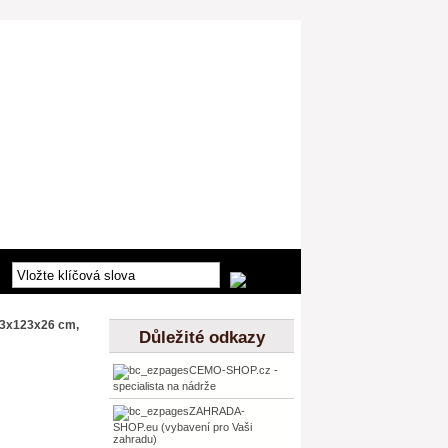
23x123x26 cm,
Důležité odkazy
CEMO-SHOP.cz -
specialista na nádrže
ZAHRADA-
SHOP.eu (vybavení pro Vaši
zahradu)