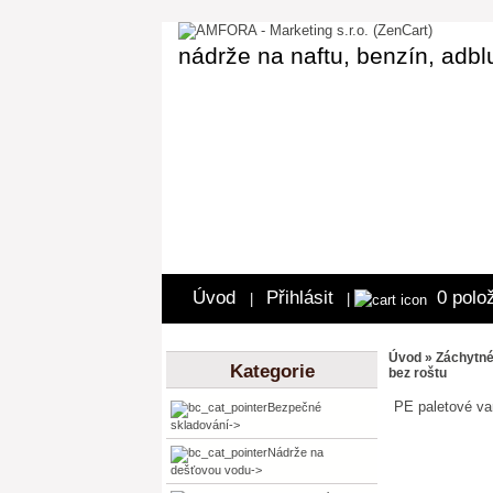
nádrže na naftu, benzín, adbl
Úvod
Přihlásit
0 polo
|
|
Úvod
»
Záchytn
Kategorie
bez roštu
PE paletové va
Bezpečné
skladování->
Nádrže na
dešťovou vodu->