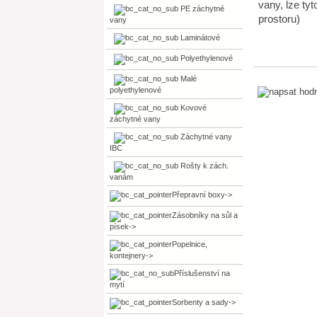
vany, lze ty
PE záchytné
prostoru)
vany
Laminátové
Polyethylenové
Malé
polyethylenové
Kovové
záchytné vany
Záchytné vany
IBC
Rošty k zách.
vanám
Přepravní boxy->
Zásobníky na sůl a
písek->
Popelnice,
kontejnery->
Příslušenství na
mytí
Sorbenty a sady->