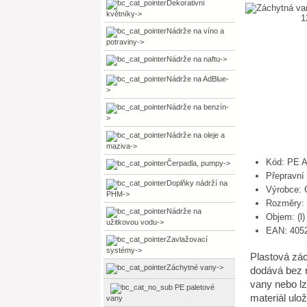
Dekorativní
květníky->
Nádrže na víno a
potraviny->
Nádrže na naftu->
Nádrže na AdBlue-
>
Nádrže na benzín-
>
Nádrže na oleje a
maziva->
Kód: PE 
Čerpadla, pumpy->
Přepravní
Doplňky nádrží na
Výrobce:
PHM->
Rozměry: 
Nádrže na
Objem: (l)
užitkovou vodu->
EAN: 405
Zavlažovací
systémy->
Plastová zác
Záchytné vany
->
dodává bez r
vany nebo lz
PE paletové
materiál ulo
vany