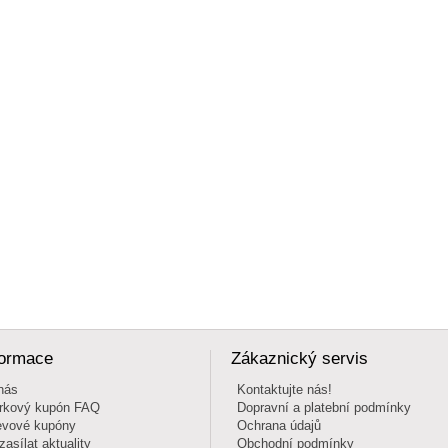
formace
Zákaznický servis
nás
Kontaktujte nás!
rkový kupón FAQ
Dopravní a platební podmínky
evové kupóny
Ochrana údajů
zasílat aktuality
Obchodní podmínky