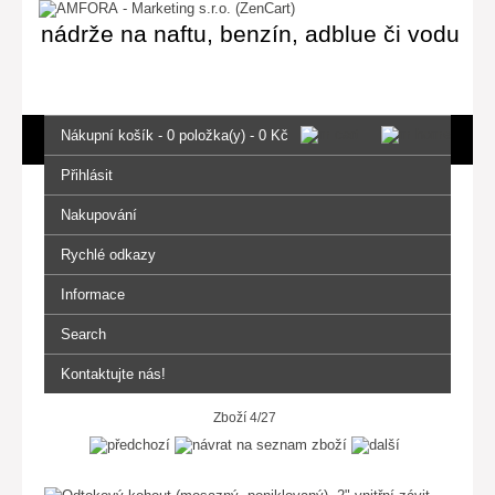
nádrže na naftu, benzín, adblue či vodu
Nákupní košík - 0 položka(y) - 0 Kč
Přihlásit
Nakupování
Rychlé odkazy
Informace
Search
Kontaktujte nás!
Zboží 4/27