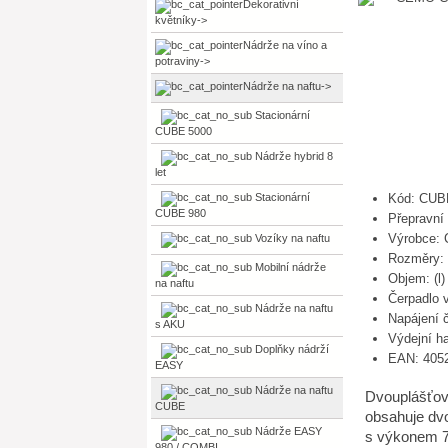
Dekorativní
květníky->
Nádrže na víno a
potraviny->
Nádrže na naftu
->
Stacionární
CUBE 5000
Nádrže hybrid 8
let
Stacionární
Kód: CUB
CUBE 980
Přepravní
Výrobce:
Vozíky na naftu
Rozměry: 
Mobilní nádrže
Objem: (l)
na naftu
Čerpadlo v
Nádrže na naftu
Napájení č
s AKU
Výdejní ha
Doplňky nádrží
EAN: 405
EASY
Nádrže na naftu
Dvouplášťová
CUBE
obsahuje dv
Nádrže EASY
s výkonem 72
980 / COMBI