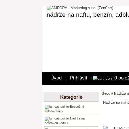
nádrže na naftu, benzín, adbl
Úvod
Přihlásit
0 polo
|
|
Úvod
»
Nádrže n
Kategorie
Nádrže na naf
Bezpečné
skladování->
Nádrže na
dešťovou vodu->