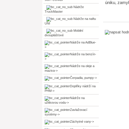
úniku, zamyk
Nádrže
TruckMaster
Nádrže na naftu
UNI
Mobilní
dvouplášťové
Nádrže na AdBlue-
>
Nádrže na benzín-
>
Nádrže na oleje a
maziva->
Čerpadla, pumpy->
Doplňky nádrží na
PHM->
Nádrže na
užitkovou vodu->
Zavlažovací
systémy->
Záchytné vany->