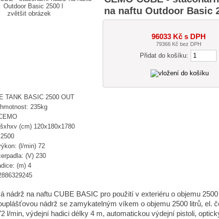
na naftu Outdoor Basic 
zvětšit obrázek
96033 Kč s DPH
79366 Kč bez DPH
Přidat do košíku:
E TANK BASIC 2500 OUT
 hmotnost: 235kg
 CEMO
šxhxv (cm) 120x180x1780
 2500
ýkon: (l/min) 72
erpadla: (V) 230
dice: (m) 4
2886329245
 nádrž na naftu CUBE BASIC pro použití v exteriéru o objemu 2500 l
ouplášťovou nádrž se zamykatelným víkem o objemu 2500 litrů, el. 
 l/min, výdejní hadici délky 4 m, automatickou výdejní pistoli, optick