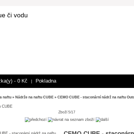
ue či vodu
žka(y) - 0 Kč
Pokladna
|
a naftu
»
Nádrže na naftu CUBE
» CEMO CUBE - staconární nádrž na naftu Outd
tu CUBE
Zboží 5/17
CEMO CUBE - staconárn