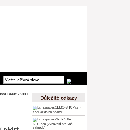
oor Basic 2500 l
Důležité odkazy
CEMO-SHOP.cz -
specialista na nádrže
ZAHRADA-
SHOP.eu (vybavení pro Vaši
zahradu)
í nádrž