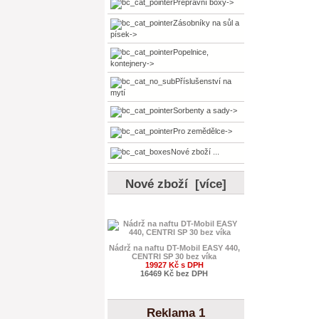
Přepravní boxy->
Zásobníky na sůl a
písek->
Popelnice,
kontejnery->
Příslušenství na
mytí
Sorbenty a sady->
Pro zemědělce->
Nové zboží ...
Nové zboží [více]
Nádrž na naftu DT-Mobil EASY 440,
CENTRI SP 30 bez víka
19927 Kč s DPH
16469 Kč bez DPH
Reklama 1