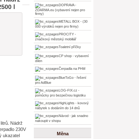
DOPRAVA -
2500 l
ZDARMA.eu (vybavení nejen pro
firmy)
METALL BOX - (30
000 výrobků nejen pro firmy)
PROCITY -
značkový městský mobiliář
Toaletní příčky
CP shop - vybavení
dílen
Čerpadla na PHM
BlueToGo - řešení
pro AdBlue
LOG-FIX.cz -
pomůcky pro bezpečnou logistiku
HighLights - kovový
nábytek s dodáním do 14 dnů
Návod - jak snadno
nakoupit v shopu
itrů. Nádrž
čerpadlo 230V
Měna
ý ukazatel