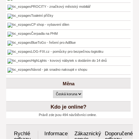
PROCITY - značkový městský mobiliář
Toaletní příčky
CP shop - vybavení dílen
Čerpadla na PHM
BlueToGo - řešení pro AdBlue
LOG-FIX.cz - pomůcky pro bezpečnou logistiku
HighLights - kovový nábytek s dodáním do 14 dnů
Návod - jak snadno nakoupit v shopu
Měna
Kdo je online?
Právě zde jsou 494 návštěvníci online.
Rychlé
Informace
Zákaznický
Doporučené