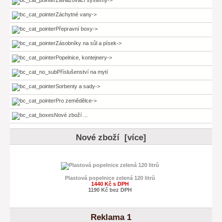
Záchytné vany->
Přepravní boxy->
Zásobníky na sůl a písek->
Popelnice, kontejnery->
Příslušenství na mytí
Sorbenty a sady->
Pro zemědělce->
Nové zboží ...
Nové zboží [více]
Plastová popelnice zelená 120 litrů
1440 Kč s DPH
1190 Kč bez DPH
Reklama 1