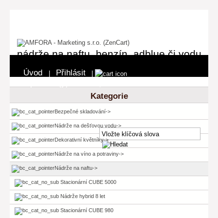
nádrže na naftu, benzín, adblue či vodu
Úvod
Přihlásit
|
|
0 položka(y) - 0 Kč
Pokladna
|
Kategorie
Bezpečné skladování->
Nádrže na dešťovou vodu->
Dekorativní květníky->
Nádrže na víno a potraviny->
Nádrže na naftu
->
Stacionární CUBE 5000
Nádrže hybrid 8 let
Stacionární CUBE 980