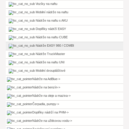
Vozíky na naftu
Mobilní nádrže na naftu
Nádrže na naftu s AKU
Doplňky nádrží EASY
Nádrže na naftu CUBE
Nádrže EASY 980 / COMBI
Nádrže TruckMaster
Nádrže na naftu UNI
Mobilní dvouplášťové
Nádrže na AdBlue->
Nádrže na benzín->
Nádrže na oleje a maziva->
Čerpadla, pumpy->
Doplňky nádrží na PHM->
Nádrže na užitkovou vodu->
Zavlažovací systémy->