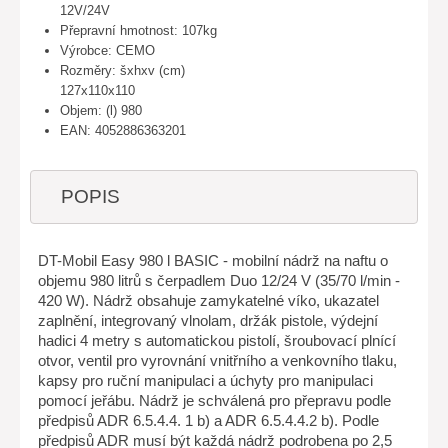
12V/24V
Přepravní hmotnost: 107kg
Výrobce: CEMO
Rozměry: šxhxv (cm)
127x110x110
Objem: (l) 980
EAN: 4052886363201
POPIS
DT-Mobil Easy 980 l BASIC - mobilní nádrž na naftu o
objemu 980 litrů s čerpadlem Duo 12/24 V (35/70 l/min -
420 W). Nádrž obsahuje zamykatelné víko, ukazatel
zaplnění, integrovaný vlnolam, držák pistole, výdejní
hadici 4 metry s automatickou pistolí, šroubovací plnící
otvor, ventil pro vyrovnání vnitřního a venkovního tlaku,
kapsy pro ruční manipulaci a úchyty pro manipulaci
pomocí jeřábu. Nádrž je schválená pro přepravu podle
předpisů ADR 6.5.4.4. 1 b) a ADR 6.5.4.4.2 b). Podle
předpisů ADR musí být každá nádrž podrobena po 2,5