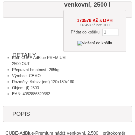
venkovní, 2500 l
173578 Kč s DPH
143453 Kč bez DPH
Přidat do košíku:
DETAILY
Kód: CUBE AdBlue PREMIUM
2500 OUT
Přepravní hmotnost: 265kg
Výrobce: CEMO
Rozměry: šxhxv (cm) 120x180x180
Objem: (l) 2500
EAN: 4052886329382
POPIS
CUBE-AdBlue-Premium nádrž venkovní, 2.500 l, průtokoměr