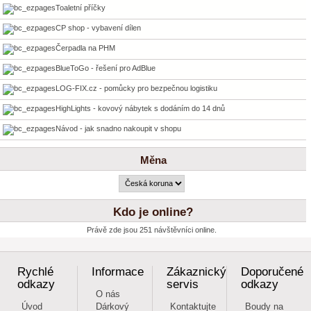
Toaletní příčky
CP shop - vybavení dílen
Čerpadla na PHM
BlueToGo - řešení pro AdBlue
LOG-FIX.cz - pomůcky pro bezpečnou logistiku
HighLights - kovový nábytek s dodáním do 14 dnů
Návod - jak snadno nakoupit v shopu
Měna
Kdo je online?
Právě zde jsou 251 návštěvníci online.
Rychlé
Informace
Zákaznický
Doporučené
odkazy
servis
odkazy
O nás
Úvod
Dárkový
Kontaktujte
Boudy na