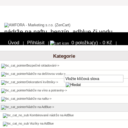
nádrže na naftu, benzín, adblue či vodu
Úvod
Přihlásit
0 položka(y) - 0 Kč
|
|
|
Pokladna
Kategorie
Bezpečné skladování->
Nádrže na dešťovou vodu->
Dekorativní květníky->
Nádrže na víno a potraviny->
Nádrže na naftu->
Nádrže na AdBlue
->
Kombinované nádrže na AdBlue
Vozíky na AdBlue