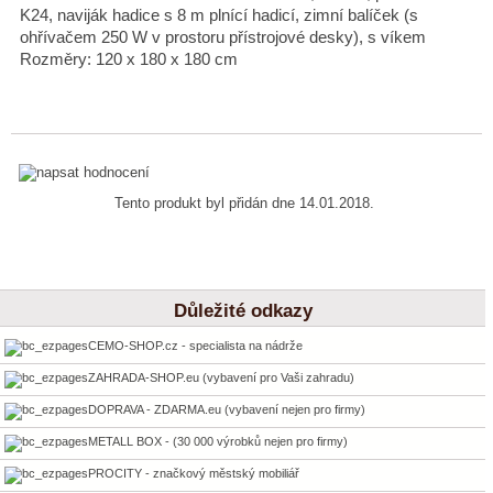
K24, naviják hadice s 8 m plnící hadicí, zimní balíček (s
ohřívačem 250 W v prostoru přístrojové desky), s víkem
Rozměry: 120 x 180 x 180 cm
Tento produkt byl přidán dne 14.01.2018.
Důležité odkazy
CEMO-SHOP.cz - specialista na nádrže
ZAHRADA-SHOP.eu (vybavení pro Vaši zahradu)
DOPRAVA - ZDARMA.eu (vybavení nejen pro firmy)
METALL BOX - (30 000 výrobků nejen pro firmy)
PROCITY - značkový městský mobiliář