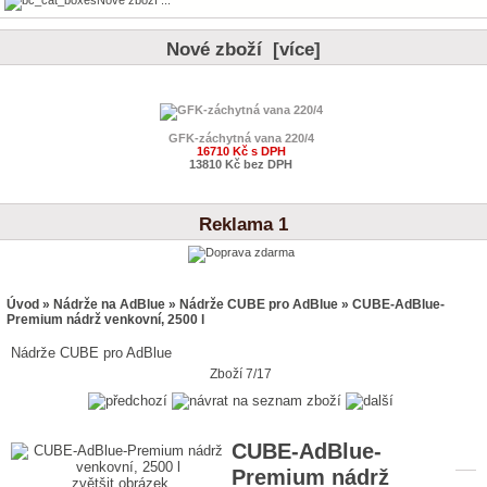
Nové zboží [více]
GFK-záchytná vana 220/4
16710 Kč s DPH
13810 Kč bez DPH
Reklama 1
Úvod
»
Nádrže na AdBlue
»
Nádrže CUBE pro AdBlue
» CUBE-AdBlue-
Premium nádrž venkovní, 2500 l
Nádrže CUBE pro AdBlue
Zboží 7/17
CUBE-AdBlue-
Premium nádrž
zvětšit obrázek