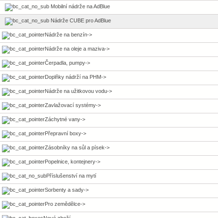
Mobilní nádrže na AdBlue
Nádrže CUBE pro AdBlue
Nádrže na benzín->
Nádrže na oleje a maziva->
Čerpadla, pumpy->
Doplňky nádrží na PHM->
Nádrže na užitkovou vodu->
Zavlažovací systémy->
Záchytné vany->
Přepravní boxy->
Zásobníky na sůl a písek->
Popelnice, kontejnery->
Příslušenství na mytí
Sorbenty a sady->
Pro zemědělce->
Nové zboží ...