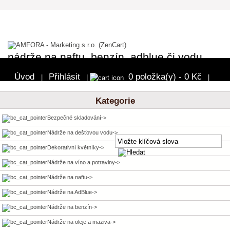
nádrže na naftu, benzín, adblue či vodu
Úvod
Přihlásit
0 položka(y) - 0 Kč
|
|
|
Pokladna
Kategorie
Bezpečné skladování->
Nádrže na dešťovou vodu->
Dekorativní květníky->
Nádrže na víno a potraviny->
Nádrže na naftu->
Nádrže na AdBlue->
Nádrže na benzín->
Nádrže na oleje a maziva->