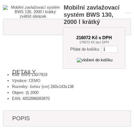
Mobilní zavlažovací
systém BWS 130,
zvětšit obrázek
2000 l krátký
216072 Kč s DPH
178572 Kč bez DPH
Přidat do košíku:
DETAILY
Kód: BWS 130/7919
Výrobce: CEMO
Rozměry: šxhxv (cm) 260x143x138
Objem: (l) 2000
EAN: 4052886093870
POPIS