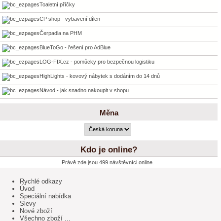
Toaletní příčky
CP shop - vybavení dílen
Čerpadla na PHM
BlueToGo - řešení pro AdBlue
LOG-FIX.cz - pomůcky pro bezpečnou logistiku
HighLights - kovový nábytek s dodáním do 14 dnů
Návod - jak snadno nakoupit v shopu
Měna
Kdo je online?
Právě zde jsou 499 návštěvníci online.
Rychlé odkazy
Úvod
Speciální nabídka
Slevy
Nové zboží
Všechno zboží ...