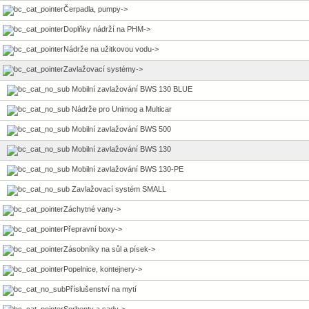
Čerpadla, pumpy->
Doplňky nádrží na PHM->
Nádrže na užitkovou vodu->
Zavlažovací systémy
->
Mobilní zavlažování BWS 130 BLUE
Nádrže pro Unimog a Multicar
Mobilní zavlažování BWS 500
Mobilní zavlažování BWS 130
Mobilní zavlažování BWS 130-PE
Zavlažovací systém SMALL
Záchytné vany->
Přepravní boxy->
Zásobníky na sůl a písek->
Popelnice, kontejnery->
Příslušenství na mytí
Sorbenty a sady->