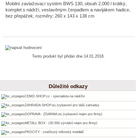
Mobilní zavlažovací systém BWS 130, obsah 2.000 l krátký,
komplet s nádrží, vestavěným čerpadlem a navijákem hadice,
bez přepážek, rozměry: 260 x 143 x 138 cm
Tento produkt byl přidán dne 14.01.2018.
Důležité odkazy
CEMO-SHOP.cz - specialista na nádrže
ZAHRADA-SHOP.eu (vybavení pro Vaši zahradu)
DOPRAVA - ZDARMA.eu (vybavení nejen pro firmy)
METALL BOX - (30 000 výrobků nejen pro firmy)
PROCITY - značkový městský mobiliář