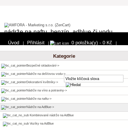
nádrže na naftu, benzín, adblue či vodu
Úvod
Přihlásit
0 položka(y) - 0 Kč
|
|
|
Pokladna
Kategorie
Bezpečné skladování->
Nádrže na dešťovou vodu->
Dekorativní květníky->
Nádrže na víno a potraviny->
Nádrže na naftu->
Nádrže na AdBlue
->
Kombinované nádrže na AdBlue
Vozíky na AdBlue