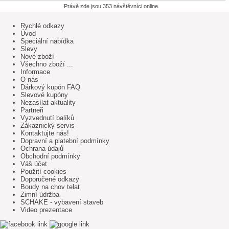
Právě zde jsou 353 návštěvníci online.
Rychlé odkazy
Úvod
Speciální nabídka
Slevy
Nové zboží
Všechno zboží ...
Informace
O nás
Dárkový kupón FAQ
Slevové kupóny
Nezasílat aktuality
Partneři
Vyzvednutí balíků
Zákaznický servis
Kontaktujte nás!
Dopravní a platební podmínky
Ochrana údajů
Obchodní podmínky
Váš účet
Použití cookies
Doporučené odkazy
Boudy na chov telat
Zimní údržba
SCHAKE - vybavení staveb
Video prezentace