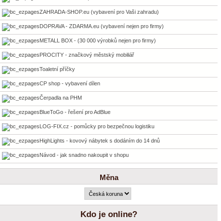
ZAHRADA-SHOP.eu (vybavení pro Vaši zahradu)
DOPRAVA - ZDARMA.eu (vybavení nejen pro firmy)
METALL BOX - (30 000 výrobků nejen pro firmy)
PROCITY - značkový městský mobiliář
Toaletní příčky
CP shop - vybavení dílen
Čerpadla na PHM
BlueToGo - řešení pro AdBlue
LOG-FIX.cz - pomůcky pro bezpečnou logistiku
HighLights - kovový nábytek s dodáním do 14 dnů
Návod - jak snadno nakoupit v shopu
Měna
Kdo je online?