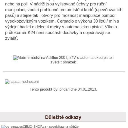
nebo na poli. V nádrži jsou vylisované úchyty pro ruční
manipulaci, vodící prohlubně pro umístění kurtů (upevňovacích
pásů) a stejně tak i otvory pro možnost manipulace pomocí
vysokozdvižným vozíkem. Čerpadlo o výkonu 30 litrů / min s
výdejní hadicí o délce 4 metry s automatickou pistolí. Víko a
průtokoměr K24 není součástí dodávky a objednávají se
zvlášť.
zvětšit obrázek
Tento produkt byl přidán dne 04.01.2013.
Důležité odkazy
CEMO-SHOP.cz - specialista na nádrže