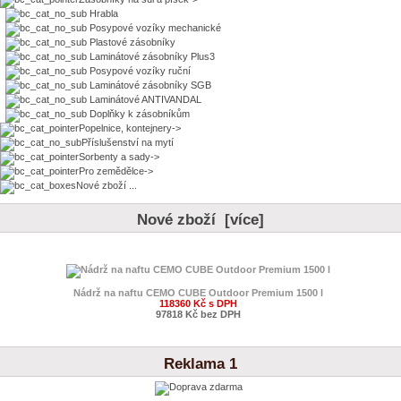
Hrabla
Posypové vozíky mechanické
Plastové zásobníky
Laminátové zásobníky Plus3
Posypové vozíky ruční
Laminátové zásobníky SGB
Laminátové ANTIVANDAL
Doplňky k zásobníkům
Popelnice, kontejnery->
Příslušenství na mytí
Sorbenty a sady->
Pro zemědělce->
Nové zboží ...
Nové zboží [více]
Nádrž na naftu CEMO CUBE Outdoor Premium 1500 l
118360 Kč s DPH
97818 Kč bez DPH
Reklama 1