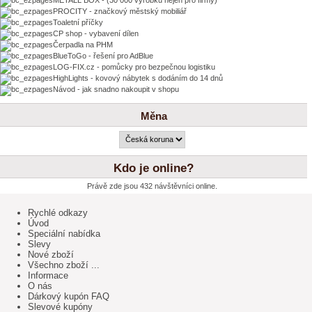
PROCITY - značkový městský mobiliář
Toaletní příčky
CP shop - vybavení dílen
Čerpadla na PHM
BlueToGo - řešení pro AdBlue
LOG-FIX.cz - pomůcky pro bezpečnou logistiku
HighLights - kovový nábytek s dodáním do 14 dnů
Návod - jak snadno nakoupit v shopu
Měna
Kdo je online?
Právě zde jsou 432 návštěvníci online.
Rychlé odkazy
Úvod
Speciální nabídka
Slevy
Nové zboží
Všechno zboží ...
Informace
O nás
Dárkový kupón FAQ
Slevové kupóny