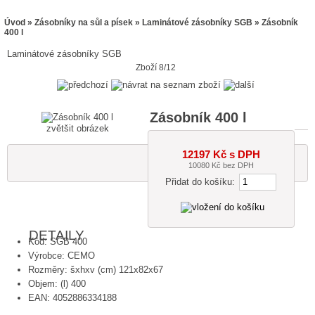
Úvod
»
Zásobníky na sůl a písek
»
Laminátové zásobníky SGB
» Zásobník
400 l
Laminátové zásobníky SGB
Zboží 8/12
Zásobník 400 l
zvětšit obrázek
12197 Kč s DPH
10080 Kč bez DPH
Přidat do košíku:
DETAILY
Kód: SGB 400
Výrobce: CEMO
Rozměry: šxhxv (cm) 121x82x67
Objem: (l) 400
EAN: 4052886334188