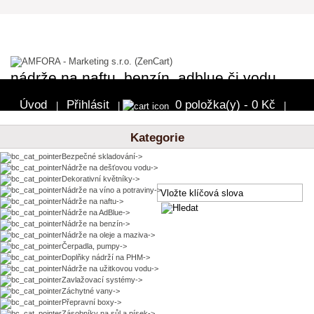
nádrže na naftu, benzín, adblue či vodu
Úvod
Přihlásit
0 položka(y) - 0 Kč
|
|
|
Pokladna
Kategorie
Bezpečné skladování->
Nádrže na dešťovou vodu->
Dekorativní květníky->
Nádrže na víno a potraviny->
Nádrže na naftu->
Nádrže na AdBlue->
Nádrže na benzín->
Nádrže na oleje a maziva->
Čerpadla, pumpy->
Doplňky nádrží na PHM->
Nádrže na užitkovou vodu->
Zavlažovací systémy->
Záchytné vany->
Přepravní boxy->
Zásobníky na sůl a písek
->