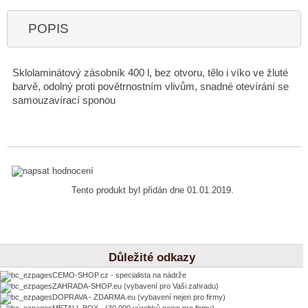
POPIS
Sklolaminátový zásobník 400 l, bez otvoru, tělo i víko ve žluté
barvě, odolný proti povětrnostním vlivům, snadné otevírání se
samouzavírací sponou
Tento produkt byl přidán dne 01.01.2019.
Důležité odkazy
CEMO-SHOP.cz - specialista na nádrže
ZAHRADA-SHOP.eu (vybavení pro Vaši zahradu)
DOPRAVA - ZDARMA.eu (vybavení nejen pro firmy)
METALL BOX - (30 000 výrobků nejen pro firmy)