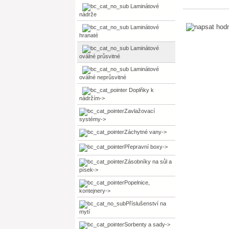
Laminátové
nádrže
Laminátové
hranaté
Laminátové
oválné průsvitné
Laminátové
oválné neprůsvitné
Doplňky k
nádržím->
Zavlažovací
systémy->
Záchytné vany->
Přepravní boxy->
Zásobníky na sůl a
písek->
Popelnice,
kontejnery->
Příslušenství na
mytí
Sorbenty a sady->