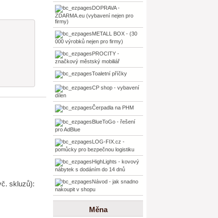
DOPRAVA -
ZDARMA.eu (vybavení nejen pro
firmy)
METALL BOX - (30
000 výrobků nejen pro firmy)
PROCITY -
značkový městský mobiliář
Toaletní příčky
CP shop - vybavení
dílen
Čerpadla na PHM
BlueToGo - řešení
pro AdBlue
LOG-FIX.cz -
pomůcky pro bezpečnou logistiku
HighLights - kovový
nábytek s dodáním do 14 dnů
Návod - jak snadno
č. skluzů):
nakoupit v shopu
Měna