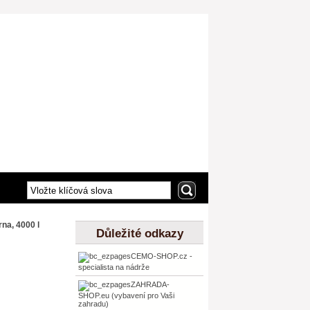
na, 4000 l
Důležité odkazy
CEMO-SHOP.cz -
specialista na nádrže
ZAHRADA-
SHOP.eu (vybavení pro Vaši
zahradu)