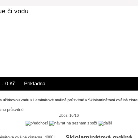
ue či vodu
 - 0 Kč
Pokladna
|
a užitkovou vodu
»
Laminátové oválné průsvitné
» Sklolaminátová oválná cister
lné průsvitné
Zboží 10/16
Sklolaminátová oválná