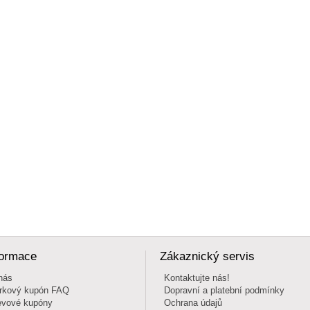
formace
Zákaznický servis
nás
Kontaktujte nás!
rkový kupón FAQ
Dopravní a platební podmínky
evové kupóny
Ochrana údajů