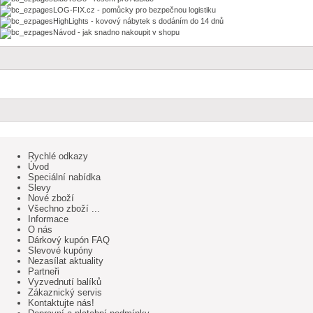
LOG-FIX.cz - pomůcky pro bezpečnou logistiku
HighLights - kovový nábytek s dodáním do 14 dnů
Návod - jak snadno nakoupit v shopu
Rychlé odkazy
Úvod
Speciální nabídka
Slevy
Nové zboží
Všechno zboží ...
Informace
O nás
Dárkový kupón FAQ
Slevové kupóny
Nezasílat aktuality
Partneři
Vyzvednutí balíků
Zákaznický servis
Kontaktujte nás!