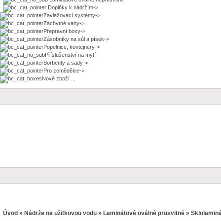
Doplňky k nádržím->
Zavlažovací systémy->
Záchytné vany->
Přepravní boxy->
Zásobníky na sůl a písek->
Popelnice, kontejnery->
Příslušenství na mytí
Sorbenty a sady->
Pro zemědělce->
Nové zboží ...
Úvod
»
Nádrže na užitkovou vodu
»
Laminátové oválné průsvitné
» Sklolaminá