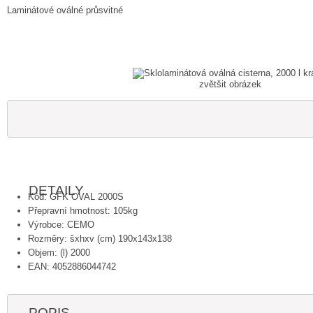
Laminátové oválné průsvitné
zvětšit obrázek
DETAILY
Kód: GFK OVAL 2000S
Přepravní hmotnost: 105kg
Výrobce: CEMO
Rozměry: šxhxv (cm) 190x143x138
Objem: (l) 2000
EAN: 4052886044742
POPIS