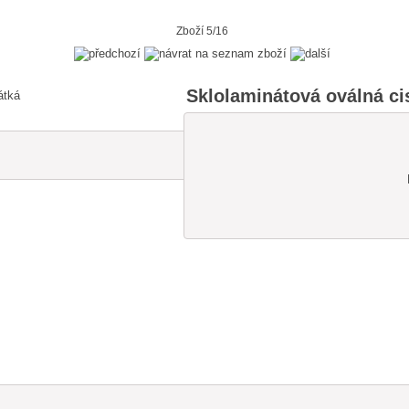
Zboží 5/16
Sklolaminátová oválná cis