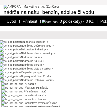
nádrže na naftu, benzín, adblue či vodu
Úvod
Přihlásit
0 položka(y) - 0 Kč
Pok
|
|
|
Bezpečné skladování->
Nádrže na dešťovou vodu->
Dekorativní květníky->
Nádrže na víno a potraviny->
Nádrže na naftu->
Nádrže na AdBlue->
Nádrže na benzín->
Nádrže na oleje a maziva->
Čerpadla, pumpy->
Doplňky nádrží na PHM->
Nádrže na užitkovou vodu
->
PE nádrže
Přepravní PE nádrže
Příslušenství nádrží
Laminátové nádrže
Laminátové hranaté
Laminátové oválné průsvitné
Laminátové oválné neprůsvitné