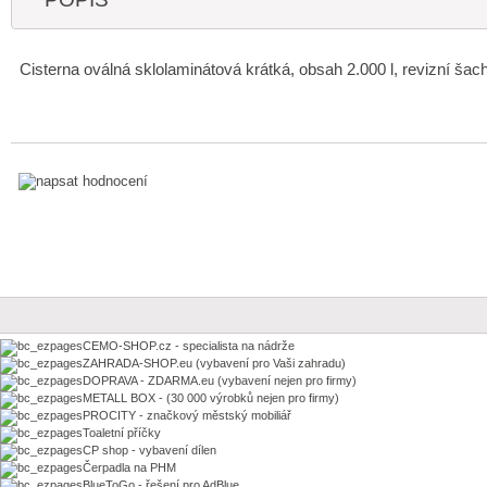
Cisterna oválná sklolaminátová krátká, obsah 2.000 l, revizní ša
CEMO-SHOP.cz - specialista na nádrže
ZAHRADA-SHOP.eu (vybavení pro Vaši zahradu)
DOPRAVA - ZDARMA.eu (vybavení nejen pro firmy)
METALL BOX - (30 000 výrobků nejen pro firmy)
PROCITY - značkový městský mobiliář
Toaletní příčky
CP shop - vybavení dílen
Čerpadla na PHM
BlueToGo - řešení pro AdBlue