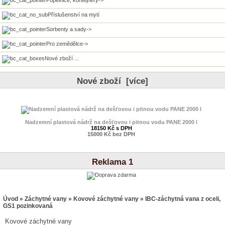
Příslušenství na mytí
Sorbenty a sady->
Pro zemědělce->
Nové zboží ...
Nové zboží [více]
Nadzemní plastová nádrž na dešťovou i pitnou vodu PANE 2000 l
18150 Kč s DPH
15000 Kč bez DPH
Reklama 1
Úvod
»
Záchytné vany
»
Kovové záchytné vany
» IBC-záchytná vana z oceli,
GS1 pozinkovaná
Kovové záchytné vany