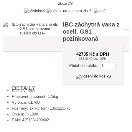
Zboží 2/8
IBC-záchytná vana z
oceli, GS1
zvětšit obrázek
pozinkovaná
42735 Kč s DPH
35318 Kč bez DPH
Přidat do košíku:
DETAILY
Kód: ZV 7393
Přepravní hmotnost: 175kg
Výrobce: CEMO
Rozměry: šxhxv (cm) 135x125x76
Objem: (l) 1000
EAN: 4251534200442