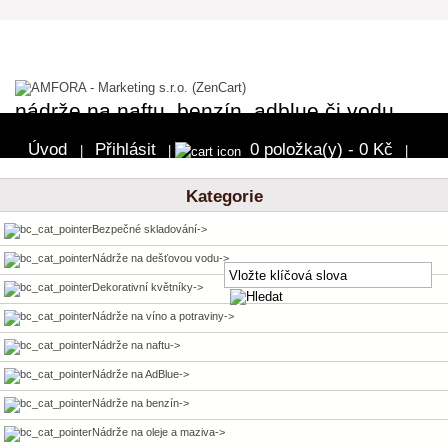
nádrže na naftu, benzín, adblue či vodu
Úvod
Přihlásit
0 položka(y) - 0 Kč
|
|
|
Pokladna
Kategorie
Bezpečné skladování->
Nádrže na dešťovou vodu->
Dekorativní květníky->
Nádrže na víno a potraviny->
Nádrže na naftu->
Nádrže na AdBlue->
Nádrže na benzín->
Nádrže na oleje a maziva->