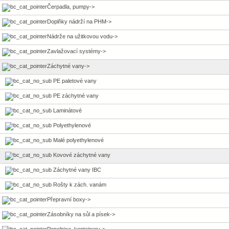
Čerpadla, pumpy->
Doplňky nádrží na PHM->
Nádrže na užitkovou vodu->
Zavlažovací systémy->
Záchytné vany
->
PE paletové vany
PE záchytné vany
Laminátové
Polyethylenové
Malé polyethylenové
Kovové záchytné vany
Záchytné vany IBC
Rošty k zách. vanám
Přepravní boxy->
Zásobníky na sůl a písek->
Popelnice, kontejnery->