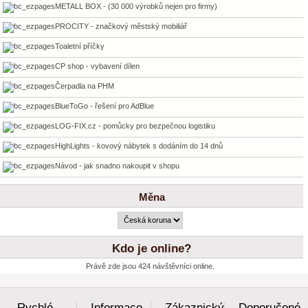
METALL BOX - (30 000 výrobků nejen pro firmy)
PROCITY - značkový městský mobiliář
Toaletní příčky
CP shop - vybavení dílen
Čerpadla na PHM
BlueToGo - řešení pro AdBlue
LOG-FIX.cz - pomůcky pro bezpečnou logistiku
HighLights - kovový nábytek s dodáním do 14 dnů
Návod - jak snadno nakoupit v shopu
Měna
Kdo je online?
Právě zde jsou 424 návštěvníci online.
Rychlé
Informace
Zákaznický
Doporučené