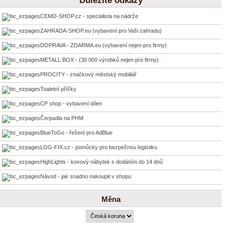
Důležité odkazy
CEMO-SHOP.cz - specialista na nádrže
ZAHRADA-SHOP.eu (vybavení pro Vaši zahradu)
DOPRAVA - ZDARMA.eu (vybavení nejen pro firmy)
METALL BOX - (30 000 výrobků nejen pro firmy)
PROCITY - značkový městský mobiliář
Toaletní příčky
CP shop - vybavení dílen
Čerpadla na PHM
BlueToGo - řešení pro AdBlue
LOG-FIX.cz - pomůcky pro bezpečnou logistiku
HighLights - kovový nábytek s dodáním do 14 dnů
Návod - jak snadno nakoupit v shopu
Měna