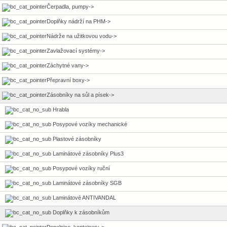
Čerpadla, pumpy->
Doplňky nádrží na PHM->
Nádrže na užitkovou vodu->
Zavlažovací systémy->
Záchytné vany->
Přepravní boxy->
Zásobníky na sůl a písek
->
Hrabla
Posypové vozíky mechanické
Plastové zásobníky
Laminátové zásobníky Plus3
Posypové vozíky ruční
Laminátové zásobníky SGB
Laminátové ANTIVANDAL
Doplňky k zásobníkům
Popelnice, kontejnery->