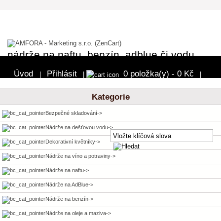
nádrže na naftu, benzín, adblue či vodu
Úvod
Přihlásit
0 položka(y) - 0 Kč
|
|
|
Pokladna
Kategorie
Bezpečné skladování->
Nádrže na dešťovou vodu->
Dekorativní květníky->
Nádrže na víno a potraviny->
Nádrže na naftu->
Nádrže na AdBlue->
Nádrže na benzín->
Nádrže na oleje a maziva->