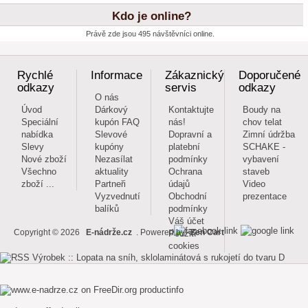
Kdo je online?
Právě zde jsou 495 návštěvníci online.
Rychlé
Informace
Zákaznický
Doporučené
odkazy
servis
odkazy
O nás
Úvod
Dárkový
Kontaktujte
Boudy na
Speciální
kupón FAQ
nás!
chov telat
nabídka
Slevové
Dopravní a
Zimní údržba
Slevy
kupóny
platební
SCHAKE -
Nové zboží
Nezasílat
podmínky
vybavení
Všechno
aktuality
Ochrana
staveb
zboží ...
Partneři
údajů
Video
Vyzvednutí
Obchodní
prezentace
balíků
podmínky
Váš účet
Použití
Copyright © 2026
E-nádrže.cz
. Powered by
Zen Cart
cookies
productinfo