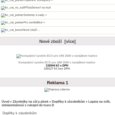
Příslušenství na mytí
Sorbenty a sady->
Pro zemědělce->
Nové zboží ...
Nové zboží [více]
Kompaktní systém ECO pro UNI 1500 s navijákem hadice
132044 Kč s DPH
109127 Kč bez DPH
Reklama 1
Úvod
»
Zásobníky na sůl a písek
»
Doplňky k zásobníkům
» Lopata na sníh,
sklolaminátová s rukojetí do tvaru D
Doplňky k zásobníkům