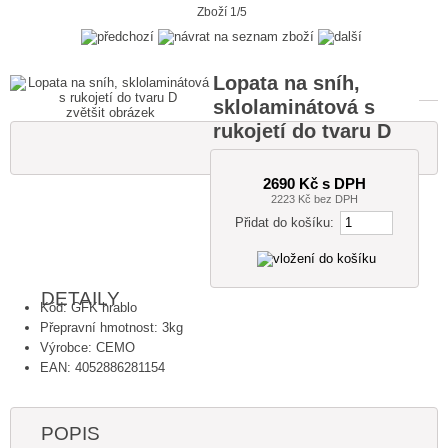
Zboží 1/5
Lopata na sníh,
sklolaminátová s
zvětšit obrázek
rukojetí do tvaru D
2690 Kč s DPH
2223 Kč bez DPH
Přidat do košíku:
DETAILY
Kód: GFK hrablo
Přepravní hmotnost: 3kg
Výrobce: CEMO
EAN: 4052886281154
POPIS