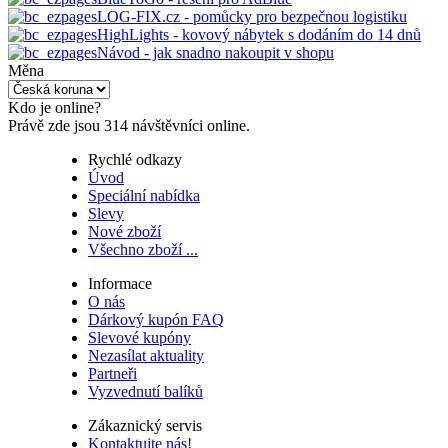
LOG-FIX.cz - pomůcky pro bezpečnou logistiku
HighLights - kovový nábytek s dodáním do 14 dnů
Návod - jak snadno nakoupit v shopu
Měna
Kdo je online?
Právě zde jsou 314 návštěvníci online.
Rychlé odkazy
Úvod
Speciální nabídka
Slevy
Nové zboží
Všechno zboží ...
Informace
O nás
Dárkový kupón FAQ
Slevové kupóny
Nezasílat aktuality
Partneři
Vyzvednutí balíků
Zákaznický servis
Kontaktujte nás!