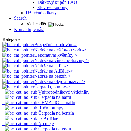
Dárkový kupón FAQ
Slevové kupóny
Užitečné odkazy
Search
Kontaktujte nás!
Kategorie
Bezpečné skladování->
Nádrže na dešťovou vodu->
Dekorativní květníky->
Nádrže na víno a potraviny->
Nádrže na naftu->
Nádrže na AdBlue->
Nádrže na benzín->
Nádrže na oleje a maziva->
Čerpadla, pumpy
->
Vnitropodnikové výdejníky
Čerpadla na naftu
CEMATIC na naftu
Ruční pumpy
Čerpadla na benzín
na AdBlue
Na oleje
Čerpadla na vodu