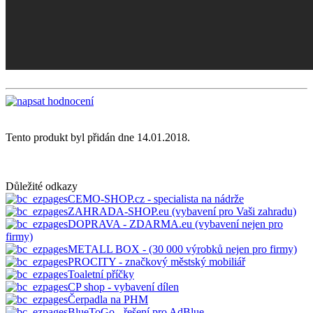
Tento produkt byl přidán dne 14.01.2018.
Důležité odkazy
CEMO-SHOP.cz - specialista na nádrže
ZAHRADA-SHOP.eu (vybavení pro Vaši zahradu)
DOPRAVA - ZDARMA.eu (vybavení nejen pro
firmy)
METALL BOX - (30 000 výrobků nejen pro firmy)
PROCITY - značkový městský mobiliář
Toaletní příčky
CP shop - vybavení dílen
Čerpadla na PHM
BlueToGo - řešení pro AdBlue