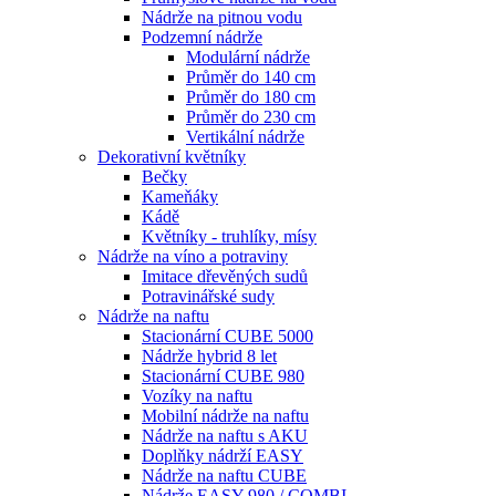
Nádrže na pitnou vodu
Podzemní nádrže
Modulární nádrže
Průměr do 140 cm
Průměr do 180 cm
Průměr do 230 cm
Vertikální nádrže
Dekorativní květníky
Bečky
Kameňáky
Kádě
Květníky - truhlíky, mísy
Nádrže na víno a potraviny
Imitace dřevěných sudů
Potravinářské sudy
Nádrže na naftu
Stacionární CUBE 5000
Nádrže hybrid 8 let
Stacionární CUBE 980
Vozíky na naftu
Mobilní nádrže na naftu
Nádrže na naftu s AKU
Doplňky nádrží EASY
Nádrže na naftu CUBE
Nádrže EASY 980 / COMBI