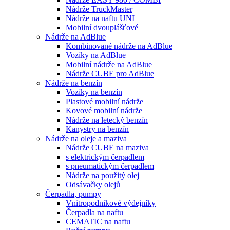
Nádrže TruckMaster
Nádrže na naftu UNI
Mobilní dvouplášťové
Nádrže na AdBlue
Kombinované nádrže na AdBlue
Vozíky na AdBlue
Mobilní nádrže na AdBlue
Nádrže CUBE pro AdBlue
Nádrže na benzín
Vozíky na benzín
Plastové mobilní nádrže
Kovové mobilní nádrže
Nádrže na letecký benzín
Kanystry na benzín
Nádrže na oleje a maziva
Nádrže CUBE na maziva
s elektrickým čerpadlem
s pneumatickým čerpadlem
Nádrže na použitý olej
Odsávačky olejů
Čerpadla, pumpy
Vnitropodnikové výdejníky
Čerpadla na naftu
CEMATIC na naftu