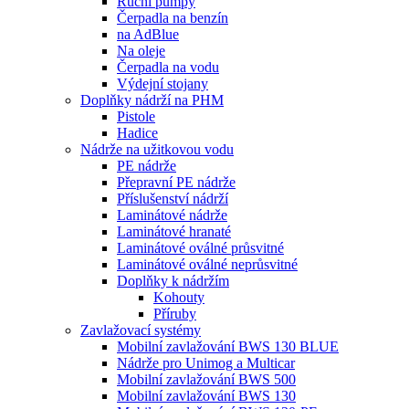
Ruční pumpy
Čerpadla na benzín
na AdBlue
Na oleje
Čerpadla na vodu
Výdejní stojany
Doplňky nádrží na PHM
Pistole
Hadice
Nádrže na užitkovou vodu
PE nádrže
Přepravní PE nádrže
Příslušenství nádrží
Laminátové nádrže
Laminátové hranaté
Laminátové oválné průsvitné
Laminátové oválné neprůsvitné
Doplňky k nádržím
Kohouty
Příruby
Zavlažovací systémy
Mobilní zavlažování BWS 130 BLUE
Nádrže pro Unimog a Multicar
Mobilní zavlažování BWS 500
Mobilní zavlažování BWS 130