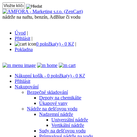
nádrže na naftu, benzín, AdBlue či vodu
Úvod
|
Přihlásit
|
0 položka(y) - 0 Kč
|
Pokladna
Nákupní košík - 0 položka(y) - 0 Kč
Přihlásit
Nakupování
Bezpečné skladování
Depoty na chemikálie
Úkapové vany
Nádrže na dešťovou vodu
Nadzemní nádrže
Univerzální nádrže
Vertikální nádrže
Sudy na dešťovou vodu
Průmyslové nádrže na vodu