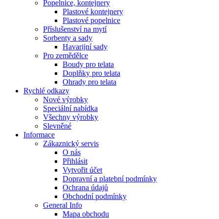
Popelnice, kontejnery
Plastové kontejnery
Plastové popelnice
Příslušenství na mytí
Sorbenty a sady
Havarijní sady
Pro zemědělce
Boudy pro telata
Doplňky pro telata
Ohrady pro telata
Rychlé odkazy
Nové výrobky
Speciální nabídka
Všechny výrobky
Slevněné
Informace
Zákaznický servis
O nás
Přihlásit
Vytvořit účet
Dopravní a platební podmínky
Ochrana údajů
Obchodní podmínky
General Info
Mapa obchodu