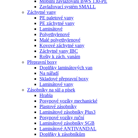
Mobilní zavlažování BWS 130-PE
Zavlažovací systém SMALL
Záchytné vany
PE paletové vany
PE záchytné vany
Laminátové
Polyethylenové
Malé polyethylenové
Kovové záchytné vany
Záchytné vany IBC
Rošty k zách. vanám
Přepravní boxy
Doplňky laminátových van
Na nářadí
Skladové přepravní boxy
Laminátové vany
Zásobníky na sůl a písek
Hrabla
Posypové vozíky mechanické
Plastové zásobníky
Laminátové zásobníky Plus3
Posypové vozíky ruční
Laminátové zásobníky SGB
Laminátové ANTIVANDAL
Doplňky k zásobníkům